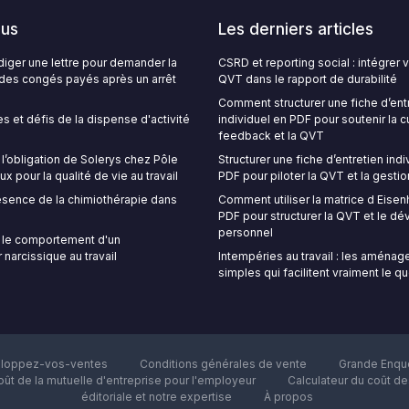
lus
Les derniers articles
ger une lettre pour demander la
CSRD et reporting social : intégrer
é des congés payés après un arrêt
QVT dans le rapport de durabilité
Comment structurer une fiche d’ent
s et défis de la dispense d'activité
individuel en PDF pour soutenir la c
feedback et la QVT
’obligation de Solerys chez Pôle
Structurer une fiche d’entretien indi
ux pour la qualité de vie au travail
PDF pour piloter la QVT et la gestio
sence de la chimiothérapie dans
Comment utiliser la matrice d Eise
PDF pour structurer la QVT et le 
personnel
le comportement d'un
 narcissique au travail
Intempéries au travail : les aména
simples qui facilitent vraiment le q
loppez-vos-ventes
Conditions générales de vente
Grande Enquê
oût de la mutuelle d'entreprise pour l'employeur
Calculateur du coût d
éditoriale et notre expertise
À propos