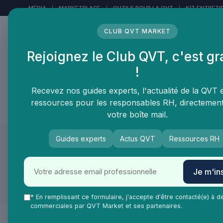
Panneau de gestion des cookies
MÉDIA
|
MARKETPLACE
|
OUTILS POUR LA QVT
|
KIT ENTRETI
CLUB QVT MARKET
Rejoignez le Club QVT, c'est gr
LE MÉDIA DES
!
PROFESSIONNELS DE LA
QVT
Recevez nos guides experts, l'actualité de la QVT 
ressources pour les responsables RH, directemen
Vie Ma Vie dans la QVT
Tendances QVT
En
votre boîte mail.
Guides experts
Actus QVT
Ressources RH
QVT Market
Marketplace
Aménagement des espaces de t
Aménagement des espaces de travail ≫ Solutions 
Je m'ins
Correction acoustiq
* En remplissant ce formulaire, j'accepte d'être contacté(e) à d
commerciales par QVT Market et ses partenaires.