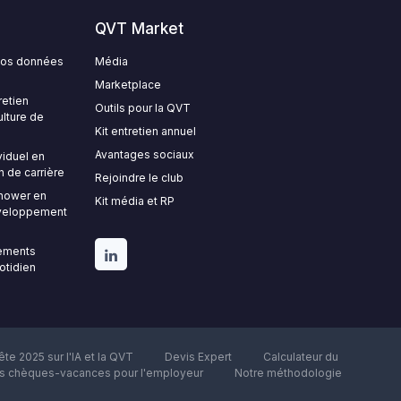
QVT Market
 vos données
Média
Marketplace
retien
Outils pour la QVT
ulture de
Kit entretien annuel
Avantages sociaux
viduel en
n de carrière
Rejoindre le club
nhower en
Kit média et RP
développement
gements
uotidien
te 2025 sur l'IA et la QVT
Devis Expert
Calculateur du
es chèques-vacances pour l'employeur
Notre méthodologie