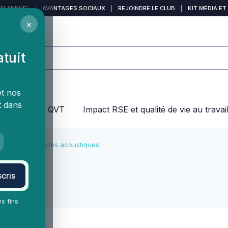
EN ANNUEL
|
AVANTAGES SOCIAUX
|
REJOINDRE LE CLUB
|
KIT MÉDIA ET
×
atuit
et nos
t dans
jeux dans la QVT
Impact RSE et qualité de vie au travai
ravail
Solutions acoustiques
acoustiques
cris
ue
es fins