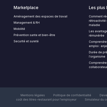
Marketplace
Les plus 
Aménagement des espaces de travail
Comment rédi
rétroactivit
Management & RH
maladie
Mobilité
Les avantage
Prévention sante et bien-être
rémunérée
Securité et sureté
Comprendre l
emploi : enje
Durée de pré
l'organisme
Comprendre 
collaborateur
Mentions légales
Politique de confidentialité
Deve
coût des titres-restaurant pour l'employeur
Simulateur du c