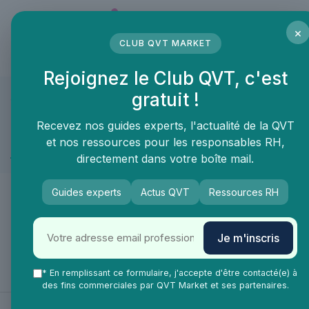
Panneau de gestion des cookies
×
CLUB QVT MARKET
LE MÉDIA DES PROFESSIONNELS DE LA QVT
Rejoignez le Club QVT, c'est
gratuit !
QVT Market
Marketplace
Management & RH
Traitement du co
Management & RH ≫ Traitement du courrier
Recevez nos guides experts, l'actualité de la QVT
et nos ressources pour les responsables RH,
Balance postale
directement dans votre boîte mail.
🙌
Guides experts
Actus QVT
Ressources RH
De nouveaux produits & services arrivent
Je m'inscris
très vite dans la catégorie Balance postale !
* En remplissant ce formulaire, j'accepte d'être contacté(e) à
des fins commerciales par QVT Market et ses partenaires.