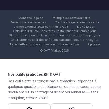
Mentions légales
Politique de confidentialité
Developpez-vos-ventes
Conditions générales de vente
Grande Enquête 2025 sur l'IA et la QVT
Devis Expert
Calculateur du coût des titres-restaurant pour l'employeur
Simulateur du coût de la mutuelle d'entreprise pour l'employeur
Calculateur du coût des chèques-vacances pour l'employeur
Notre méthodologie éditoriale et notre expertise
À propos
© QVT Market 2026
Nos outils pratiques RH & QVT
Des outils gratuits conçus par la rédaction : répondez à
quelques questions et obtenez en quelques secondes un
document ou un chiffrage vraiment personnalisé — sans
inscription, servez-vous !