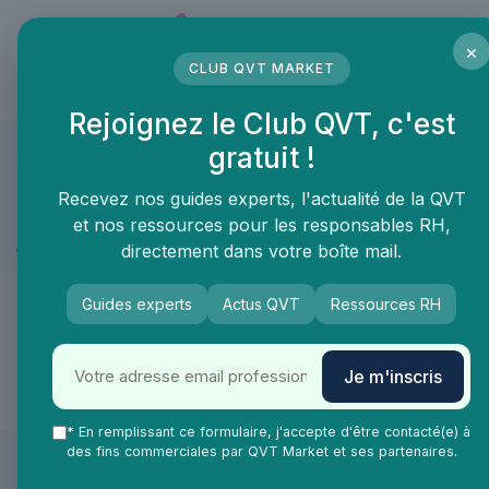
Panneau de gestion des cookies
×
CLUB QVT MARKET
LE MÉDIA DES PROFESSIONNELS DE LA QVT
Rejoignez le Club QVT, c'est
gratuit !
QVT Market
Marketplace
Management & RH
Traitement du co
Management & RH ≫ Traitement du courrier
Recevez nos guides experts, l'actualité de la QVT
et nos ressources pour les responsables RH,
Mise sous pli
directement dans votre boîte mail.
🙌
Guides experts
Actus QVT
Ressources RH
De nouveaux produits & services arrivent
Je m'inscris
très vite dans la catégorie Mise sous pli !
* En remplissant ce formulaire, j'accepte d'être contacté(e) à
des fins commerciales par QVT Market et ses partenaires.
Les articles par date