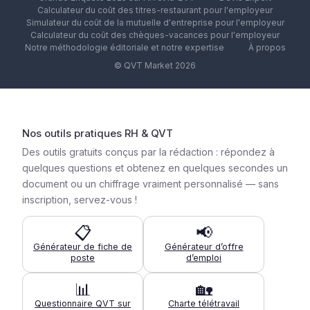
Calculateur du coût des titres-restaurant pour l'employeur
Simulateur du coût de la mutuelle d'entreprise pour l'employeur
Calculateur du coût des chèques-vacances pour l'employeur
Notre méthodologie éditoriale et notre expertise
À propos
© QVT Market 2026
Nos outils pratiques RH & QVT
Des outils gratuits conçus par la rédaction : répondez à
quelques questions et obtenez en quelques secondes un
document ou un chiffrage vraiment personnalisé — sans
inscription, servez-vous !
📋
📢
Générateur de fiche de
Générateur d’offre
poste
d’emploi
📊
🏡
Questionnaire QVT sur
Charte télétravail