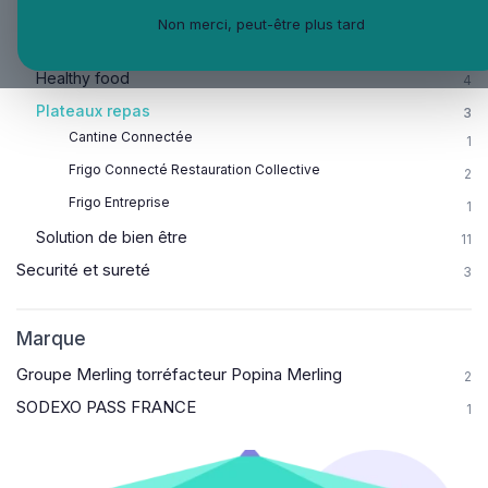
Prévention sante et bien-être
30
Non merci, peut-être plus tard
Développement personnel
5
Healthy food
4
Plateaux repas
3
Cantine Connectée
1
Frigo Connecté Restauration Collective
2
Frigo Entreprise
1
Solution de bien être
11
Securité et sureté
3
Marque
Groupe Merling torréfacteur Popina Merling
2
SODEXO PASS FRANCE
1