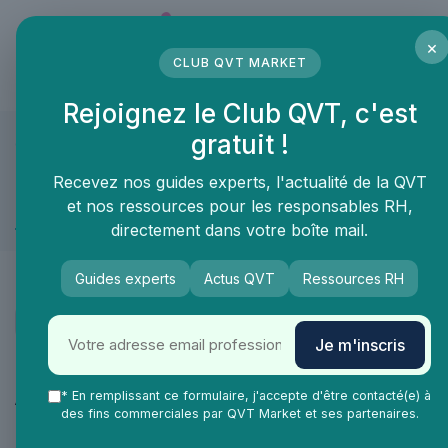
Panneau de gestion des cookies
×
CLUB QVT MARKET
LE MÉDIA DES PROFESSIONNELS DE LA QVT
Rejoignez le Club QVT, c'est
gratuit !
QVT Market
Marketplace
Prévention sante et bien-être
Prévention sante et bien-être
Recevez nos guides experts, l'actualité de la QVT
et nos ressources pour les responsables RH,
Plateaux repas
directement dans votre boîte mail.
Guides experts
Actus QVT
Ressources RH
Je m'inscris
Catégories
* En remplissant ce formulaire, j'accepte d'être contacté(e) à
Aménagement des espaces de travail
47
des fins commerciales par QVT Market et ses partenaires.
Management & RH
26