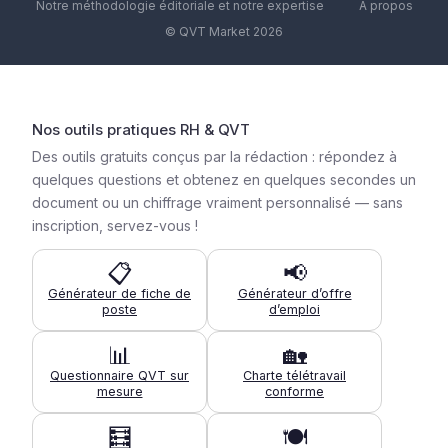
Notre méthodologie éditoriale et notre expertise
À propos
© QVT Market 2026
Nos outils pratiques RH & QVT
Des outils gratuits conçus par la rédaction : répondez à
quelques questions et obtenez en quelques secondes un
document ou un chiffrage vraiment personnalisé — sans
inscription, servez-vous !
📋
📢
Générateur de fiche de
Générateur d’offre
poste
d’emploi
📊
🏡
Questionnaire QVT sur
Charte télétravail
mesure
conforme
🧮
🍽️