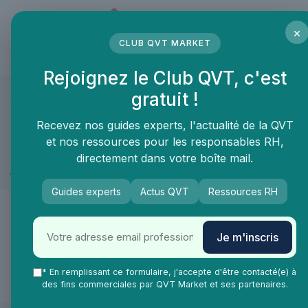
Panneau de gestion des cookies
×
CLUB QVT MARKET
LE MÉDIA DES PROFESSIONNELS DE LA QVT
Rejoignez le Club QVT, c'est
gratuit !
QVT Market
Marketplace
Prévention sante et bien-être
Préven
Prévention sante et bien-être ≫ Prévention RPS et
Recevez nos guides experts, l'actualité de la QVT
TMS
et nos ressources pour les responsables RH,
directement dans votre boîte mail.
Formation RPS et TMS
Guides experts
Actus QVT
Ressources RH
🙌
Je m'inscris
De nouveaux produits & services arrivent
très vite dans la catégorie Formation RPS et
* En remplissant ce formulaire, j'accepte d'être contacté(e) à
TMS !
des fins commerciales par QVT Market et ses partenaires.