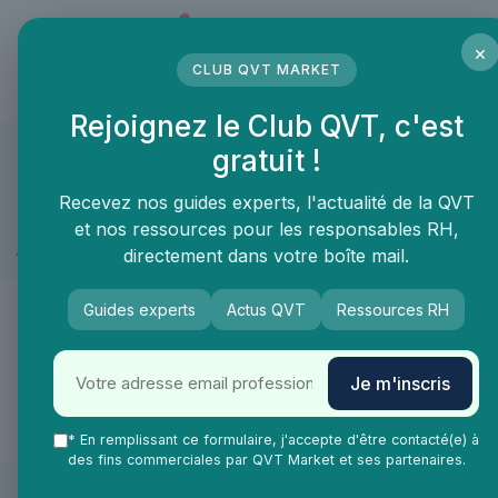
Panneau de gestion des cookies
×
CLUB QVT MARKET
LE MÉDIA DES PROFESSIONNELS DE LA QVT
Rejoignez le Club QVT, c'est
gratuit !
QVT Market
Marketplace
Securité et sureté
Nettoyage de loc
Securité et sureté ≫ Nettoyage de locaux
Recevez nos guides experts, l'actualité de la QVT
et nos ressources pour les responsables RH,
Commerces et magasins
directement dans votre boîte mail.
🙌
Guides experts
Actus QVT
Ressources RH
De nouveaux produits & services arrivent
Je m'inscris
très vite dans la catégorie Commerces et
magasins !
* En remplissant ce formulaire, j'accepte d'être contacté(e) à
des fins commerciales par QVT Market et ses partenaires.