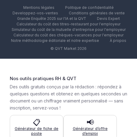
Mentions légales
Politique de confidentialité
Developpez-vos-ventes
Conditions générales de vente
Grande Enquête 2025 sur l'IA et la QVT
Devis Expert
Calculateur du coût des titres-restaurant pour l'employeur
Simulateur du coût de la mutuelle d'entreprise pour l'employeur
Calculateur du coût des chèques-vacances pour l'employeur
Notre méthodologie éditoriale et notre expertise
À propos
© QVT Market 2026
Nos outils pratiques RH & QVT
Des outils gratuits conçus par la rédaction : répondez à
quelques questions et obtenez en quelques secondes un
document ou un chiffrage vraiment personnalisé — sans
inscription, servez-vous !
📋
📢
Générateur de fiche de
Générateur d’offre
poste
d’emploi