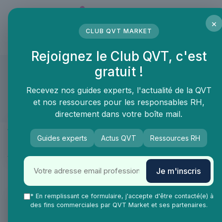
Panneau de gestion des cookies
×
CLUB QVT MARKET
LE MÉDIA DES PROFESSIONNELS DE LA QVT
Rejoignez le Club QVT, c'est
Groupe Merling torréfacteur
gratuit !
Popina Merling
Recevez nos guides experts, l'actualité de la QVT
et nos ressources pour les responsables RH,
Compte approuvé
directement dans votre boîte mail.
Présentation
Produits & services
Guides experts
Actus QVT
Ressources RH
Actualités
FAQ
Je m'inscris
* En remplissant ce formulaire, j'accepte d'être contacté(e) à
des fins commerciales par QVT Market et ses partenaires.