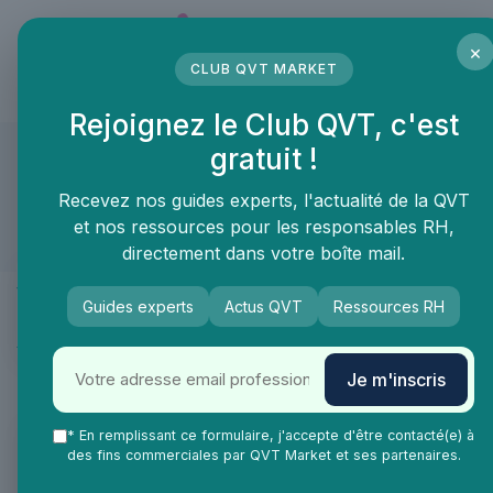
Panneau de gestion des cookies
×
CLUB QVT MARKET
LE MÉDIA DES PROFESSIONNELS DE LA QVT
Rejoignez le Club QVT, c'est
Groupe Merling torréfacteur
gratuit !
Popina Merling
Recevez nos guides experts, l'actualité de la QVT
et nos ressources pour les responsables RH,
Compte approuvé
directement dans votre boîte mail.
Présentation
Produits & services
Guides experts
Actus QVT
Ressources RH
Actualités
FAQ
Je m'inscris
* En remplissant ce formulaire, j'accepte d'être contacté(e) à
des fins commerciales par QVT Market et ses partenaires.