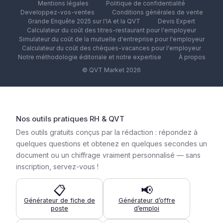
Mentions légales
Politique de confidentialité
Developpez-vos-ventes
Conditions générales de vente
Grande Enquête 2025 sur l'IA et la QVT
Devis Expert
Calculateur du coût des titres-restaurant pour l'employeur
Simulateur du coût de la mutuelle d'entreprise pour l'employeur
Calculateur du coût des chèques-vacances pour l'employeur
Notre méthodologie éditoriale et notre expertise
À propos
© QVT Market 2026
Nos outils pratiques RH & QVT
Des outils gratuits conçus par la rédaction : répondez à
quelques questions et obtenez en quelques secondes un
document ou un chiffrage vraiment personnalisé — sans
inscription, servez-vous !
📋
📢
Générateur de fiche de
Générateur d’offre
poste
d’emploi