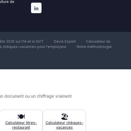
ulture de
te 2025 sur l'IA et la QVT
Devis Expert
Calculateur du
es chèques-vacances pour l'employeur
Notre méthodologie
un document ou un chiffrage vraiment
🍽️
🏖️
Calculateur titres-
Calculateur chèques-
restaurant
vacances