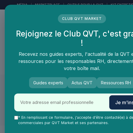
Panneau de gestion des cookies
MÉDIA
|
MARKETPLACE
|
OUTILS POUR LA QVT
|
KIT ENTRETI
CLUB QVT MARKET
Rejoignez le Club QVT, c'est gr
LE MÉDIA DES
!
PROFESSIONNELS DE LA
QVT
Recevez nos guides experts, l'actualité de la QVT 
ressources pour les responsables RH, directemen
Vie Ma Vie dans la QVT
Tendances QVT
En
votre boîte mail.
Guides experts
Actus QVT
Ressources RH
Je m'ins
* En remplissant ce formulaire, j'accepte d'être contacté(e) à d
commerciales par QVT Market et ses partenaires.
Présentation
Produits & s