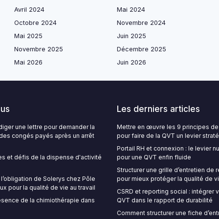
Avril 2024
Mai 2024
Octobre 2024
Novembre 2024
Mai 2025
Juin 2025
Novembre 2025
Décembre 2025
Mai 2026
Juin 2026
lus
Les derniers articles
ger une lettre pour demander la
Mettre en œuvre les 9 principes de
é des congés payés après un arrêt
pour faire de la QVT un levier strat
Portail RH et connexion : le levier 
s et défis de la dispense d'activité
pour une QVT enfin fluide
Structurer une grille d’entretien de
’obligation de Solerys chez Pôle
pour mieux protéger la qualité de vi
ux pour la qualité de vie au travail
CSRD et reporting social : intégrer
sence de la chimiothérapie dans
QVT dans le rapport de durabilité
Comment structurer une fiche d’ent