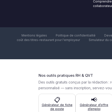
Comprendre 
collaborateur
Mentions légales
Politique de confidentialité
Deve
coût des titres-restaurant pour l'employeur
Simulateur du c
Nos outils pratiques RH & QVT
Des outils gratuits conçus par la rédactio
personnalisé — sans inscription, servez-vous
📋
📢
Générateur de fiche
Générateur d’offre
de poste
d’emploi