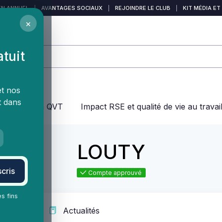
EN ANNUEL
|
AVANTAGES SOCIAUX
|
REJOINDRE LE CLUB
|
KIT MÉDIA ET
×
atuit
et nos
t dans
jeux dans la QVT
Impact RSE et qualité de vie au travai
LOUTY
cris
Compte approuvé
es fins
ervices
Actualités