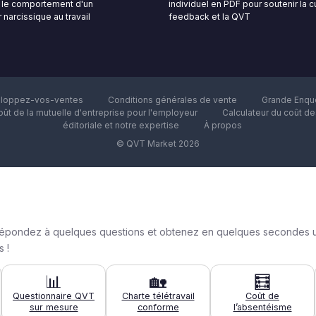
le comportement d'un
individuel en PDF pour soutenir la c
 narcissique au travail
feedback et la QVT
loppez-vos-ventes
Conditions générales de vente
Grande Enquê
oût de la mutuelle d'entreprise pour l'employeur
Calculateur du coût d
éditoriale et notre expertise
À propos
© QVT Market 2026
n : répondez à quelques questions et obtenez en quelques secondes 
 !
📊
🏡
🧮
Questionnaire QVT
Charte télétravail
Coût de
sur mesure
conforme
l’absentéisme