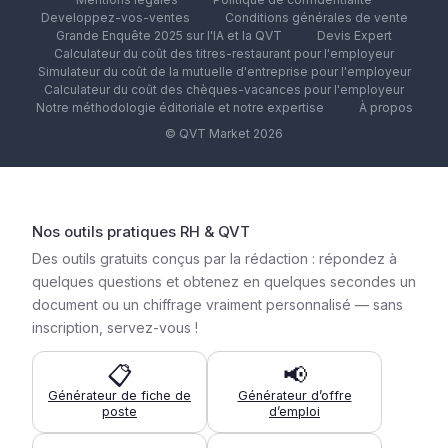
Developpez-vos-ventes
Conditions générales de vente
Grande Enquête 2025 sur l'IA et la QVT
Devis Expert
Calculateur du coût des titres-restaurant pour l'employeur
Simulateur du coût de la mutuelle d'entreprise pour l'employeur
Calculateur du coût des chèques-vacances pour l'employeur
Notre méthodologie éditoriale et notre expertise
À propos
© QVT Market 2026
Nos outils pratiques RH & QVT
Des outils gratuits conçus par la rédaction : répondez à
quelques questions et obtenez en quelques secondes un
document ou un chiffrage vraiment personnalisé — sans
inscription, servez-vous !
📋
📢
Générateur de fiche de
Générateur d’offre
poste
d’emploi