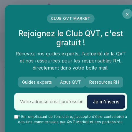
Panneau de gestion des cookies
×
CLUB QVT MARKET
LE MÉDIA DES PROFESSIONNELS DE LA QVT
Rejoignez le Club QVT, c'est
PYOGO
gratuit !
Compte approuvé
Recevez nos guides experts, l'actualité de la QVT
et nos ressources pour les responsables RH,
Présentation
directement dans votre boîte mail.
Produits & services
Actualités
Guides experts
Actus QVT
Ressources RH
Programmes de mesures et
Je m'inscris
d'actions santé / bien-être en
entreprise
* En remplissant ce formulaire, j'accepte d'être contacté(e) à
des fins commerciales par QVT Market et ses partenaires.
Prévention sante et bien-être
>
Solution de bien être