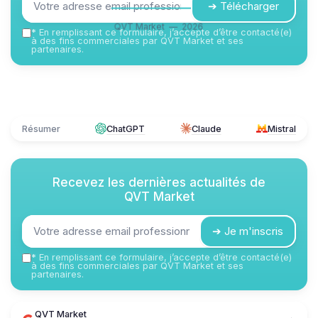
➔ Télécharger
QVT Market — 2026
*
En remplissant ce formulaire, j’accepte d’être contacté(e)
à des fins commerciales par QVT Market et ses
partenaires.
Résumer
ChatGPT
Claude
Mistral
Recevez les dernières actualités de
QVT Market
➔ Je m'inscris
*
En remplissant ce formulaire, j’accepte d’être contacté(e)
à des fins commerciales par QVT Market et ses
partenaires.
QVT Market