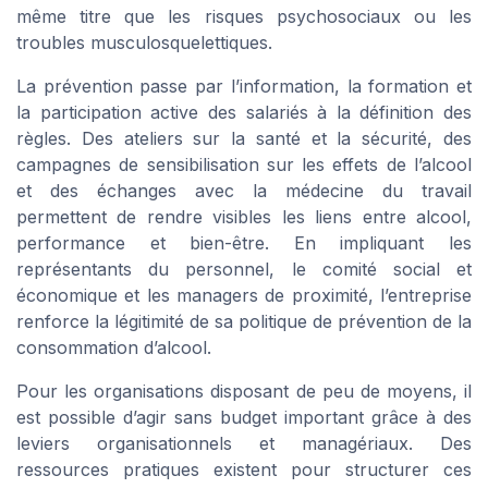
même titre que les risques psychosociaux ou les
➔ Télécharger
QVT Market — 2026
troubles musculosquelettiques.
*
En remplissant ce formulaire, j’accepte d’être
La prévention passe par l’information, la formation et
contacté(e) à des fins commerciales par QVT Market et
ses partenaires.
la participation active des salariés à la définition des
règles. Des ateliers sur la santé et la sécurité, des
campagnes de sensibilisation sur les effets de l’alcool
et des échanges avec la médecine du travail
permettent de rendre visibles les liens entre alcool,
performance et bien-être. En impliquant les
représentants du personnel, le comité social et
économique et les managers de proximité, l’entreprise
renforce la légitimité de sa politique de prévention de la
consommation d’alcool.
Pour les organisations disposant de peu de moyens, il
est possible d’agir sans budget important grâce à des
leviers organisationnels et managériaux. Des
ressources pratiques existent pour structurer ces