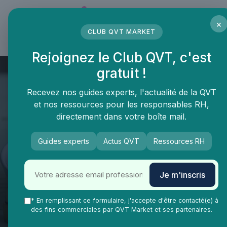
Panneau de gestion des cookies
×
CLUB QVT MARKET
LE MÉDIA DES PROFESSIONNELS DE LA QVT
Rejoignez le Club QVT, c'est
gratuit !
Recevez nos guides experts, l'actualité de la QVT
et nos ressources pour les responsables RH,
directement dans votre boîte mail.
Guides experts
Actus QVT
Ressources RH
QVT Market
Enjeux dans la QVT
Prévention risques
Alcool sur le lieu de travail :
Je m'inscris
comment sécuriser sans
dégrader la qualité de vie au
* En remplissant ce formulaire, j'accepte d'être contacté(e) à
des fins commerciales par QVT Market et ses partenaires.
travail