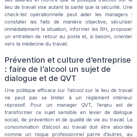
lieu de travail vise autant la santé que la sécurité. Une
check-list opérationnelle peut aider les managers :
constater les faits de manière objective, sécuriser
immédiatement la situation, informer les RH, proposer
un entretien de retour au poste et, si besoin, orienter
vers la médecine du travail.
Prévention et culture d’entreprise
: faire de l’alcool un sujet de
dialogue et de QVT
Une politique efficace sur l’alcool sur le lieu de travail
ne peut pas se limiter à un règlement intérieur
répressif. Pour un manager QVT, l’enjeu est de
Titres-restaurant :
transformer ce sujet sensible en levier de dialogue
le guide complet pour
social, de prévention et de qualité de vie au travail. La
sélectionner le bon
Téléchargez gratuitement le livre
consommation d’alcool au travail doit être abordée
partenaire
blanc
comme un risque professionnel parmi d’autres, au