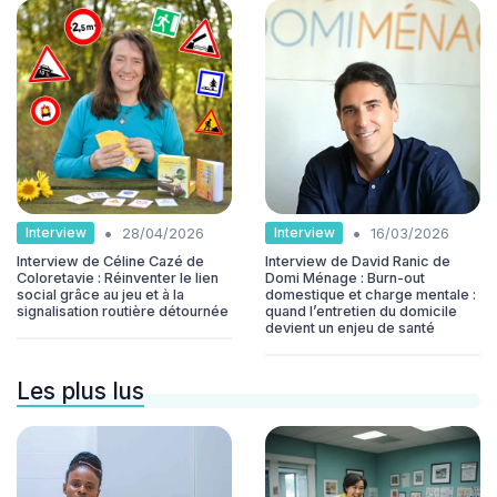
•
•
Interview
Interview
28/04/2026
16/03/2026
Interview de Céline Cazé de
Interview de David Ranic de
Coloretavie : Réinventer le lien
Domi Ménage : Burn-out
social grâce au jeu et à la
domestique et charge mentale :
signalisation routière détournée
quand l’entretien du domicile
devient un enjeu de santé
Les plus lus