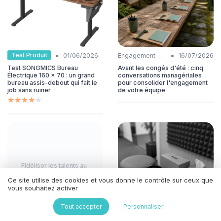
•
•
Test Produit
01/06/2026
Engagement collaborateurs
16/07/2026
Test SONGMICS Bureau
Avant les congés d'été : cinq
Électrique 160 x 70 : un grand
conversations managériales
bureau assis-debout qui fait le
pour consolider l'engagement
job sans ruiner
de votre équipe
★★★★★
★★★★★
Fidéliser les talents au-
delà du...
Ce site utilise des cookies et vous donne le contrôle sur ceux que
vous souhaitez activer
Tout accepter
Personnaliser