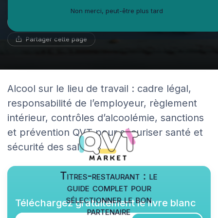
Non merci, peut-être plus tard
Guillaume Bernard
7 juillet 2026
16 min de lecture
Ambassadeur du coworking
Partager cette page
Alcool sur le lieu de travail : cadre légal,
responsabilité de l’employeur, règlement
intérieur, contrôles d’alcoolémie, sanctions
et prévention QVT pour sécuriser santé et
sécurité des salariés.
Titres-restaurant : le
guide complet pour
sélectionner le bon
Téléchargez gratuitement le livre blanc
partenaire