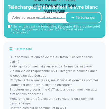
sélectionner le bon
Téléchargez gratuitement le livre blanc
partenaire
➔ Télécharger
QVT Market — 2026
*
En remplissant ce formulaire, j’accepte d’être contacté(e)
à des fins commerciales par QVT Market et ses
partenaires.
SOMMAIRE
Quiz sommeil et qualité de vie au travail : un levier sous
estimé
Relier quiz sommeil, vigilance et performance au travail
Vie ma vie de responsable QVT : intégrer le sommeil dans
le quotidien des équipes
Compléments alimentaires, mélatonine et gommes sommeil
: comment encadrer le sujet en entreprise
Structurer un programme QVT autour du sommeil : du quiz
aux actions concrètes
Mesurer, ajuster, pérenniser : faire vivre le quiz sommeil
dans le temps
Chiffres clés sur le sommeil et la QVT