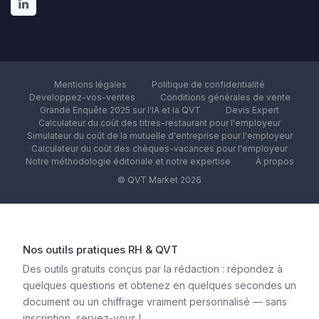
Mentions légales
Politique de confidentialité
Developpez-vos-ventes
Conditions générales de vente
Grande Enquête 2025 sur l'IA et la QVT
Devis Expert
Calculateur du coût des titres-restaurant pour l'employeur
Simulateur du coût de la mutuelle d'entreprise pour l'employeur
Calculateur du coût des chèques-vacances pour l'employeur
Notre méthodologie éditoriale et notre expertise
À propos
© QVT Market 2026
Nos outils pratiques RH & QVT
Des outils gratuits conçus par la rédaction : répondez à
quelques questions et obtenez en quelques secondes un
document ou un chiffrage vraiment personnalisé — sans
inscription, servez-vous !