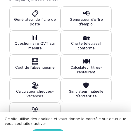
📋
📢
Générateur de fiche de
Générateur d’offre
poste
d’emploi
📊
🏡
Questionnaire QVT sur
Charte télétravail
mesure
conforme
🧮
🍽️
Coût de l’absentéisme
Calculateur titres-
restaurant
🏖️
🛡️
Calculateur chèques-
Simulateur mutuelle
vacances
d’entreprise
🎯
Diagnostic de maturité
Ce site utilise des cookies et vous donne le contrôle sur ceux que
QVT
vous souhaitez activer