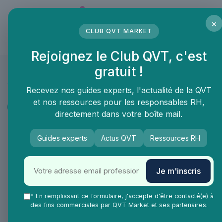
Panneau de gestion des cookies
×
CLUB QVT MARKET
LE MÉDIA DES PROFESSIONNELS DE LA QVT
Rejoignez le Club QVT, c'est
gratuit !
QVT Market
Vie Ma Vie dans la QVT
Portrait et interview
Recevez nos guides experts, l'actualité de la QVT
et nos ressources pour les responsables RH,
Portrait et interview
directement dans votre boîte mail.
INTERVIEW - Les savoir-être
Guides experts
Actus QVT
Ressources RH
d'un éducateur dans l'œil d'un
photographe
Je m'inscris
Bonjour Romain, pouvez-vous nous
* En remplissant ce formulaire, j'accepte d'être contacté(e) à
raconter comment vous êtes passé du
des fins commerciales par QVT Market et ses partenaires.
métier d'éducateur à celui de photographe