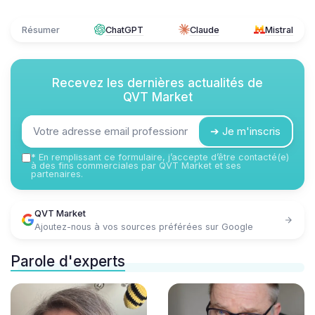
Résumer
ChatGPT
Claude
Mistral
Recevez les dernières actualités de
QVT Market
➔ Je m'inscris
*
En remplissant ce formulaire, j’accepte d’être contacté(e)
à des fins commerciales par QVT Market et ses
partenaires.
QVT Market
Ajoutez-nous à vos sources préférées sur Google
Parole d'experts