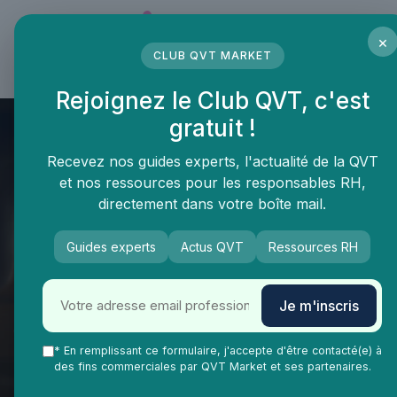
Panneau de gestion des cookies
×
CLUB QVT MARKET
LE MÉDIA DES PROFESSIONNELS DE LA QVT
Rejoignez le Club QVT, c'est
gratuit !
Recevez nos guides experts, l'actualité de la QVT
et nos ressources pour les responsables RH,
directement dans votre boîte mail.
Guides experts
Actus QVT
Ressources RH
Je m'inscris
QVT Market
Enjeux dans la QVT
Formation continue
* En remplissant ce formulaire, j'accepte d'être contacté(e) à
Les retours sur investissement
des fins commerciales par QVT Market et ses partenaires.