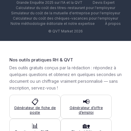
Grande Enquête 2025 sur l'IA et la QVT
Devis Expert
Calculateur du coût des titres-restaurant pour l'employeur
Simulateur du coût de la mutuelle d'entreprise pour l'employeur
Calculateur du coût des chèques-vacances pour l'employeur
Notre méthodologie éditoriale et notre expertise
À propos
© QVT Market 2026
Nos outils pratiques RH & QVT
Des outils gratuits conçus par la rédaction : répondez à
quelques questions et obtenez en quelques secondes un
document ou un chiffrage vraiment personnalisé — sans
inscription, servez-vous !
📋
📢
Générateur de fiche de
Générateur d’offre
poste
d’emploi
📊
🏡