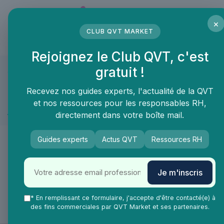
Panneau de gestion des cookies
×
CLUB QVT MARKET
LE MÉDIA DES PROFESSIONNELS DE LA QVT
Rejoignez le Club QVT, c'est
gratuit !
QVT Market
Marketplace
Aménagement des espaces de travail
Aménagement des espaces de travail
Recevez nos guides experts, l'actualité de la QVT
et nos ressources pour les responsables RH,
Espace verts et plantes
directement dans votre boîte mail.
🙌
Guides experts
Actus QVT
Ressources RH
De nouveaux produits & services arrivent
Je m'inscris
très vite dans la catégorie Espace verts et
plantes !
* En remplissant ce formulaire, j'accepte d'être contacté(e) à
des fins commerciales par QVT Market et ses partenaires.