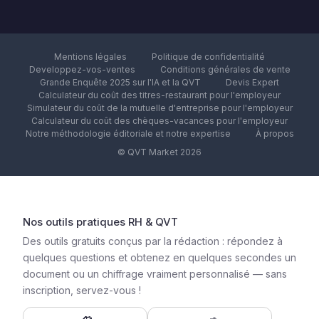
Mentions légales
Politique de confidentialité
Developpez-vos-ventes
Conditions générales de vente
Grande Enquête 2025 sur l'IA et la QVT
Devis Expert
Calculateur du coût des titres-restaurant pour l'employeur
Simulateur du coût de la mutuelle d'entreprise pour l'employeur
Calculateur du coût des chèques-vacances pour l'employeur
Notre méthodologie éditoriale et notre expertise
À propos
© QVT Market 2026
Nos outils pratiques RH & QVT
Des outils gratuits conçus par la rédaction : répondez à
quelques questions et obtenez en quelques secondes un
document ou un chiffrage vraiment personnalisé — sans
inscription, servez-vous !