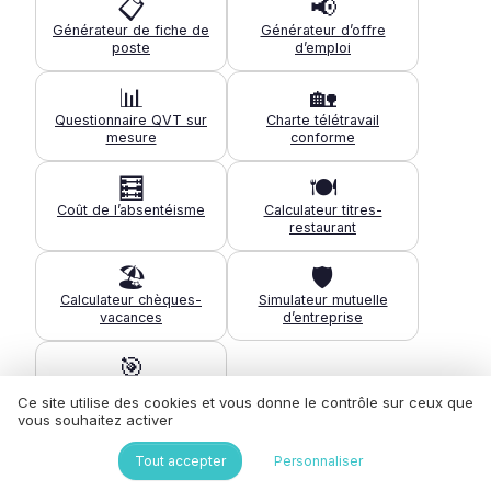
📋
📢
Générateur de fiche de
Générateur d’offre
poste
d’emploi
📊
🏡
Questionnaire QVT sur
Charte télétravail
mesure
conforme
🧮
🍽️
Coût de l’absentéisme
Calculateur titres-
restaurant
🏖️
🛡️
Calculateur chèques-
Simulateur mutuelle
vacances
d’entreprise
🎯
Diagnostic de maturité
Ce site utilise des cookies et vous donne le contrôle sur ceux que
QVT
vous souhaitez activer
Tous les outils pour la QVT →
Tout accepter
Personnaliser