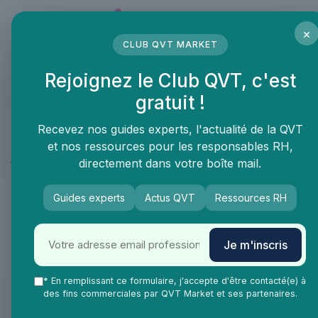
Panneau de gestion des cookies
×
CLUB QVT MARKET
LE MÉDIA DES PROFESSIONNELS DE LA QVT
Rejoignez le Club QVT, c'est
gratuit !
QVT Market
Marketplace
Prévention sante et bien-être
Health
Prévention sante et bien-être ≫ Healthy food
Recevez nos guides experts, l'actualité de la QVT
et nos ressources pour les responsables RH,
Diététique
directement dans votre boîte mail.
🙌
Guides experts
Actus QVT
Ressources RH
De nouveaux produits & services arrivent
Je m'inscris
très vite dans la catégorie Diététique !
* En remplissant ce formulaire, j'accepte d'être contacté(e) à
des fins commerciales par QVT Market et ses partenaires.
Les articles par date