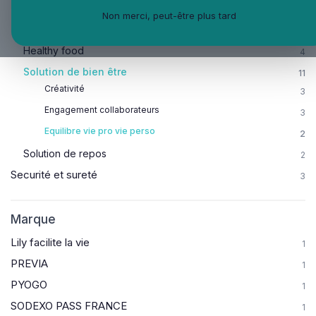
Prévention sante et bien-être
11
Non merci, peut-être plus tard
Développement personnel
5
Healthy food
4
Solution de bien être
11
Créativité
3
Engagement collaborateurs
3
Equilibre vie pro vie perso
2
Solution de repos
2
Securité et sureté
3
Marque
Lily facilite la vie
1
PREVIA
1
PYOGO
1
SODEXO PASS FRANCE
1