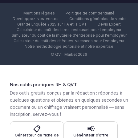
Mentions légales
Politique de confidentialité
Developpez-vos-ventes
Conditions générales de vente
Grande Enquête 2025 sur l'IA et la QVT
Devis Expert
Calculateur du coût des titres-restaurant pour l'employeur
Simulateur du coût de la mutuelle d'entreprise pour l'employeur
Calculateur du coût des chèques-vacances pour l'employeur
Notre méthodologie éditoriale et notre expertise
© QVT Market 2026
Nos outils pratiques RH & QVT
Des outils gratuits conçus par la rédaction : répondez à
quelques questions et obtenez en quelques secondes un
document ou un chiffrage vraiment personnalisé — sans
inscription, servez-vous !
📋
📢
Générateur de fiche de
Générateur d’offre