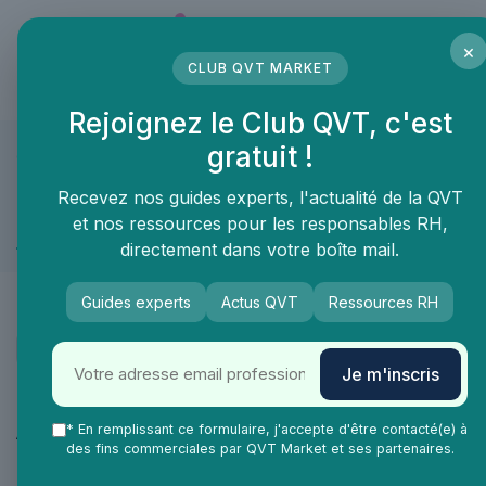
Panneau de gestion des cookies
×
CLUB QVT MARKET
LE MÉDIA DES PROFESSIONNELS DE LA QVT
Rejoignez le Club QVT, c'est
gratuit !
QVT Market
Marketplace
Prévention sante et bien-être
Soluti
Prévention sante et bien-être ≫ Solution de bien être
Recevez nos guides experts, l'actualité de la QVT
et nos ressources pour les responsables RH,
Equilibre vie pro vie perso
directement dans votre boîte mail.
Guides experts
Actus QVT
Ressources RH
Je m'inscris
Catégories
* En remplissant ce formulaire, j'accepte d'être contacté(e) à
Aménagement des espaces de travail
47
des fins commerciales par QVT Market et ses partenaires.
Management & RH
26