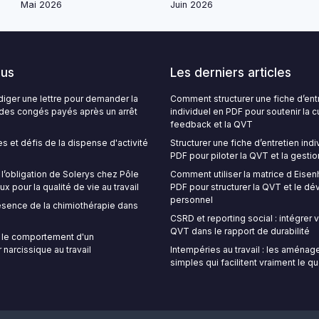
Mai 2026
Juin 2026
lus
Les derniers articles
ger une lettre pour demander la
Comment structurer une fiche d’ent
é des congés payés après un arrêt
individuel en PDF pour soutenir la c
feedback et la QVT
s et défis de la dispense d'activité
Structurer une fiche d’entretien indi
PDF pour piloter la QVT et la gestio
’obligation de Solerys chez Pôle
Comment utiliser la matrice d Eise
ux pour la qualité de vie au travail
PDF pour structurer la QVT et le 
personnel
sence de la chimiothérapie dans
CSRD et reporting social : intégrer
QVT dans le rapport de durabilité
le comportement d'un
 narcissique au travail
Intempéries au travail : les aména
simples qui facilitent vraiment le q