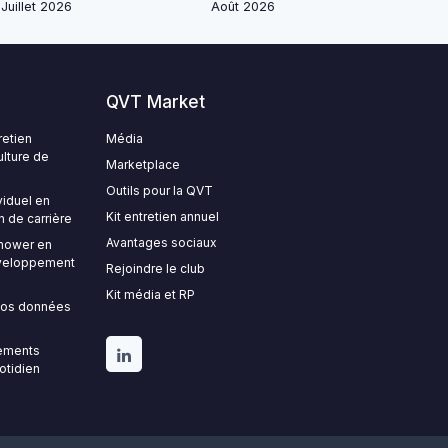
Juillet 2026
Août 2026
QVT Market
retien
Média
ulture de
Marketplace
Outils pour la QVT
viduel en
Kit entretien annuel
n de carrière
Avantages sociaux
nhower en
développement
Rejoindre le club
Kit média et RP
 vos données
gements
uotidien