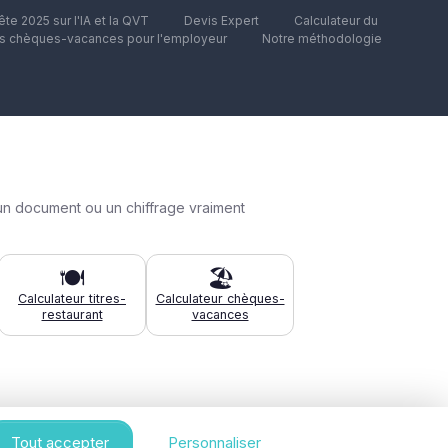
te 2025 sur l'IA et la QVT
Devis Expert
Calculateur du
es chèques-vacances pour l'employeur
Notre méthodologie
un document ou un chiffrage vraiment
🍽️
🏖️
Calculateur titres-
Calculateur chèques-
restaurant
vacances
Tout accepter
Personnaliser