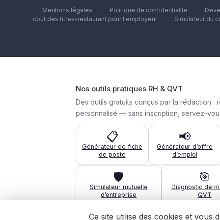
Mentions légales
Politique de confidentialité
Deve
coût des titres-restaurant pour l'employeur
Simulateur du c
Nos outils pratiques RH & QVT
Des outils gratuits conçus par la rédactio
personnalisé — sans inscription, servez-vous
📋
📢
Générateur de fiche
Générateur d’offre
de poste
d’emploi
🛡️
🎯
Simulateur mutuelle
Diagnostic de ma
d’entreprise
QVT
Ce site utilise des cookies et vous
Tous les outils pour la QVT →