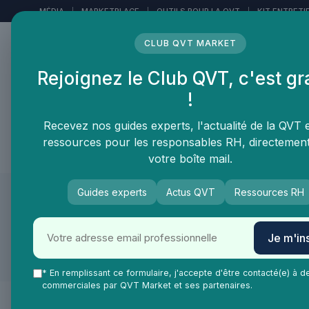
Panneau de gestion des cookies
MÉDIA
|
MARKETPLACE
|
OUTILS POUR LA QVT
|
KIT ENTRETI
CLUB QVT MARKET
Rejoignez le Club QVT, c'est gr
LE MÉDIA DES
!
PROFESSIONNELS DE LA
QVT
Recevez nos guides experts, l'actualité de la QVT 
ressources pour les responsables RH, directemen
Vie Ma Vie dans la QVT
Tendances QVT
En
votre boîte mail.
Guides experts
Actus QVT
Ressources RH
QVT Market
Marketplace
Prévention sante et bien-être
Prévention sante et bien-être ≫ Solution de bien ê
Je m'ins
Massage
* En remplissant ce formulaire, j'accepte d'être contacté(e) à d
commerciales par QVT Market et ses partenaires.