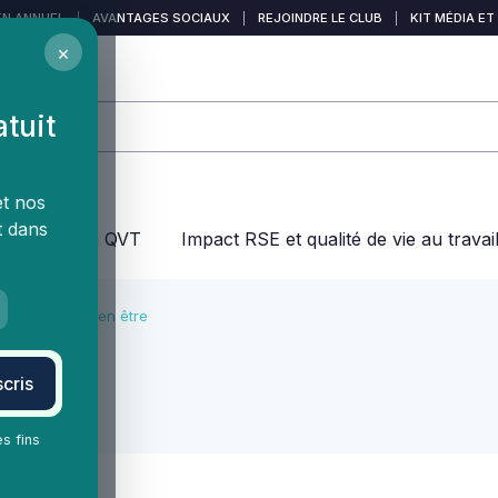
EN ANNUEL
|
AVANTAGES SOCIAUX
|
REJOINDRE LE CLUB
|
KIT MÉDIA ET
×
atuit
et nos
t dans
jeux dans la QVT
Impact RSE et qualité de vie au travai
Solution de bien être
tre
cris
es fins