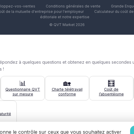
loppez-vos-ventes
Conditions générales de vente
Grande Enquê
oût de la mutuelle d'entreprise pour l'employeur
Calculateur du coût d
éditoriale et notre expertise
© QVT Market 2026
n : répondez à quelques questions et obtenez en quelques secondes 
 !
📊
🏡
🧮
Questionnaire QVT
Charte télétravail
Coût de
sur mesure
conforme
l’absentéisme
turité
 donne le contrôle sur ceux que vous souhaitez activer