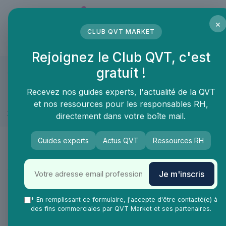
Panneau de gestion des cookies
×
CLUB QVT MARKET
LE MÉDIA DES PROFESSIONNELS DE LA QVT
Rejoignez le Club QVT, c'est
gratuit !
QVT Market
Marketplace
Securité et sureté
Sécurité & accès
Securité et sureté ≫ Sécurité & accès
Recevez nos guides experts, l'actualité de la QVT
et nos ressources pour les responsables RH,
Alarme et Télésurveillance
directement dans votre boîte mail.
Guides experts
Actus QVT
Ressources RH
Catégories
Je m'inscris
Marque
* En remplissant ce formulaire, j'accepte d'être contacté(e) à
des fins commerciales par QVT Market et ses partenaires.