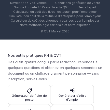
Developpez-vos-ventes
Conditions générales de vente
Grande Enquête 2025 sur l'IA et la QVT
Devis Expert
Calculateur du coût des titres-restaurant pour l'employeur
Simulateur du coût de la mutuelle d'entreprise pour l'employeur
Calculateur du coût des chèques-vacances pour l'employeur
Notre méthodologie éditoriale et notre expertise
© QVT Market 2026
Nos outils pratiques RH & QVT
Des outils gratuits conçus par la rédaction : répondez à
quelques questions et obtenez en quelques secondes un
document ou un chiffrage vraiment personnalisé — sans
inscription, servez-vous !
📋
📢
Générateur de fiche de
Générateur d’offre
poste
d’emploi