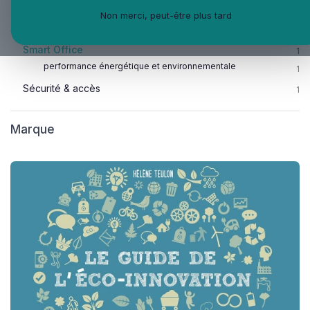
Prévention sante et bien-être
30
Non merci, peut-être plus tard
Securité et sureté
3
Smart Office
1
performance énergétique et environnementale
1
Sécurité & accès
1
Marque