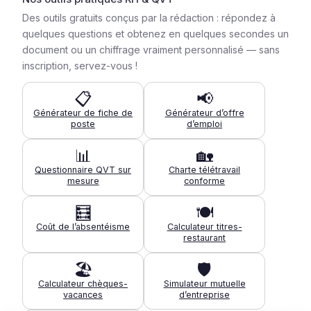
Des outils gratuits conçus par la rédaction : répondez à
quelques questions et obtenez en quelques secondes un
document ou un chiffrage vraiment personnalisé — sans
inscription, servez-vous !
📋
📢
Générateur de fiche de
Générateur d’offre
poste
d’emploi
📊
🏡
Questionnaire QVT sur
Charte télétravail
mesure
conforme
🧮
🍽️
Coût de l’absentéisme
Calculateur titres-
restaurant
🏖️
🛡️
Calculateur chèques-
Simulateur mutuelle
vacances
d’entreprise