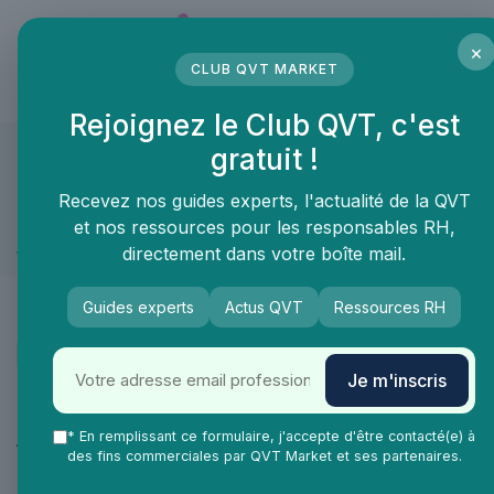
Panneau de gestion des cookies
×
CLUB QVT MARKET
LE MÉDIA DES PROFESSIONNELS DE LA QVT
Rejoignez le Club QVT, c'est
gratuit !
QVT Market
Marketplace
Securité et sureté
Securité et sureté
Recevez nos guides experts, l'actualité de la QVT
et nos ressources pour les responsables RH,
Smart Office
directement dans votre boîte mail.
Guides experts
Actus QVT
Ressources RH
Je m'inscris
Catégories
* En remplissant ce formulaire, j'accepte d'être contacté(e) à
Aménagement des espaces de travail
47
des fins commerciales par QVT Market et ses partenaires.
Management & RH
26