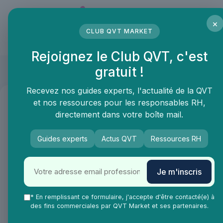
Panneau de gestion des cookies
×
CLUB QVT MARKET
LE MÉDIA DES PROFESSIONNELS DE LA QVT
Rejoignez le Club QVT, c'est
Babacom
gratuit !
Recevez nos guides experts, l'actualité de la QVT
et nos ressources pour les responsables RH,
←
Retour à la liste des produits
directement dans votre boîte mail.
Guides experts
Actus QVT
Ressources RH
Catégories
Je m'inscris
Aménagement des espaces de travail
1
* En remplissant ce formulaire, j'accepte d'être contacté(e) à
des fins commerciales par QVT Market et ses partenaires.