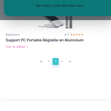
Non merci, peut-être plus tard
Babacom
4.7
☆☆☆☆☆
★★★★★
Support PC Portable Réglable en Aluminium
Voir le détail
‹‹
‹
1
›
››