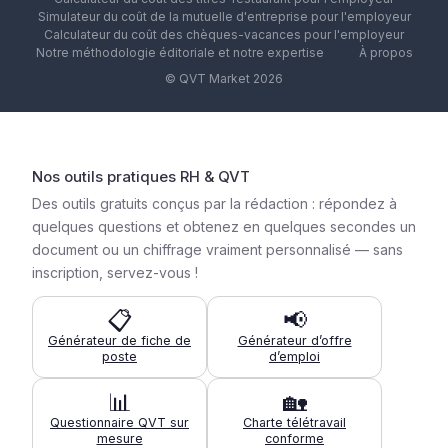
Simulateur du coût de la mutuelle d'entreprise pour l'employeur
Calculateur du coût des chèques-vacances pour l'employeur
Notre méthodologie éditoriale et notre expertise
À propos
© QVT Market 2026
Nos outils pratiques RH & QVT
Des outils gratuits conçus par la rédaction : répondez à
quelques questions et obtenez en quelques secondes un
document ou un chiffrage vraiment personnalisé — sans
inscription, servez-vous !
📋
📢
Générateur de fiche de
Générateur d’offre
poste
d’emploi
📊
🏡
Questionnaire QVT sur
Charte télétravail
mesure
conforme