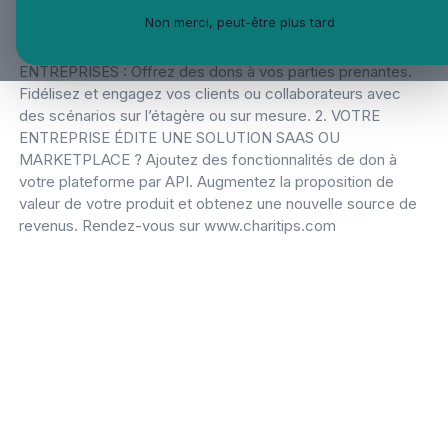
leurs clients et collaborateurs. Faites de la philanthropie un
Non merci, peut-être plus tard
levier de croissance dont vous êtes fiers grâce à Charitips.
1. SOLUTION CLÉ EN MAINS POUR TOUTES LES
ENTREPRISES : Offrez des dons à vos parties prenantes.
Fidélisez et engagez vos clients ou collaborateurs avec
des scénarios sur l’étagère ou sur mesure. 2. VOTRE
ENTREPRISE ÉDITE UNE SOLUTION SAAS OU
MARKETPLACE ? Ajoutez des fonctionnalités de don à
votre plateforme par API. Augmentez la proposition de
valeur de votre produit et obtenez une nouvelle source de
revenus. Rendez-vous sur www.charitips.com