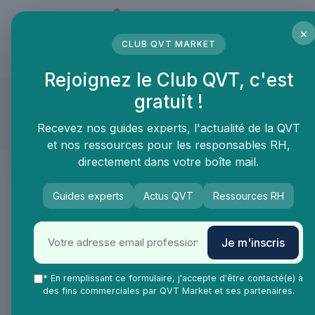
Panneau de gestion des cookies
×
CLUB QVT MARKET
LE MÉDIA DES PROFESSIONNELS DE LA QVT
Rejoignez le Club QVT, c'est
Charitips DonationasaService
gratuit !
Compte approuvé
Recevez nos guides experts, l'actualité de la QVT
et nos ressources pour les responsables RH,
Présentation
directement dans votre boîte mail.
Produits & services
Guides experts
Actus QVT
Ressources RH
Présentation
Je m'inscris
Charitips.com est la première solution de fidélisation et
d’engagement par la philanthropie. Notre technologie de
* En remplissant ce formulaire, j'accepte d'être contacté(e) à
Donation-as-a-Service permet aux entreprises de créer
des fins commerciales par QVT Market et ses partenaires.
des expériences caritatives personnalisées en impliquant