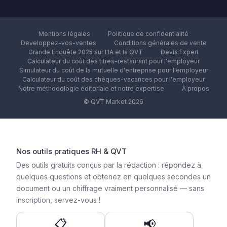
Mentions légales
Politique de confidentialité
Developpez-vos-ventes
Conditions générales de vente
Grande Enquête 2025 sur l'IA et la QVT
Devis Expert
Calculateur du coût des titres-restaurant pour l'employeur
Simulateur du coût de la mutuelle d'entreprise pour l'employeur
Calculateur du coût des chèques-vacances pour l'employeur
Notre méthodologie éditoriale et notre expertise
À propos
© QVT Market 2026
Nos outils pratiques RH & QVT
Des outils gratuits conçus par la rédaction : répondez à
quelques questions et obtenez en quelques secondes un
document ou un chiffrage vraiment personnalisé — sans
inscription, servez-vous !
📋
📢