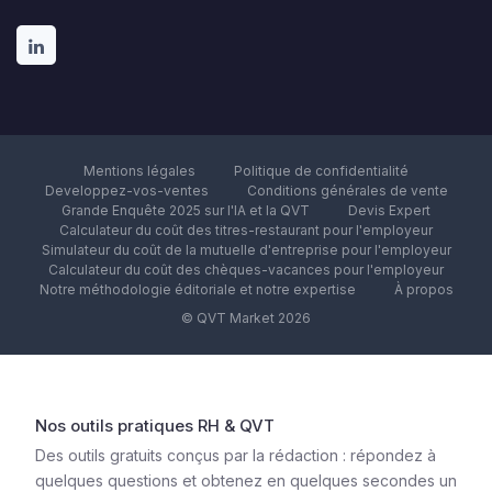
Mentions légales
Politique de confidentialité
Developpez-vos-ventes
Conditions générales de vente
Grande Enquête 2025 sur l'IA et la QVT
Devis Expert
Calculateur du coût des titres-restaurant pour l'employeur
Simulateur du coût de la mutuelle d'entreprise pour l'employeur
Calculateur du coût des chèques-vacances pour l'employeur
Notre méthodologie éditoriale et notre expertise
À propos
© QVT Market 2026
Nos outils pratiques RH & QVT
Des outils gratuits conçus par la rédaction : répondez à
quelques questions et obtenez en quelques secondes un