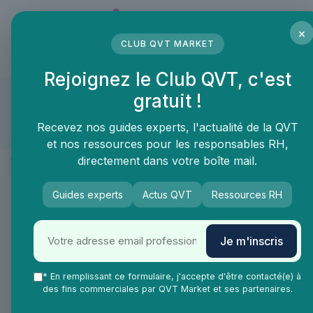
Panneau de gestion des cookies
×
CLUB QVT MARKET
LE MÉDIA DES PROFESSIONNELS DE LA QVT
Rejoignez le Club QVT, c'est
Charitips DonationasaService
gratuit !
Compte approuvé
Recevez nos guides experts, l'actualité de la QVT
et nos ressources pour les responsables RH,
Présentation
directement dans votre boîte mail.
Produits & services
Guides experts
Actus QVT
Ressources RH
Cartes cadeaux caritatives pour
vos clients
Je m'inscris
Management & RH
>
Outils de mesures de la QVT
>
* En remplissant ce formulaire, j'accepte d'être contacté(e) à
Feedback collaborateur
Mesure de la satisfaction
des fins commerciales par QVT Market et ses partenaires.
collaborateur
Expérience collaborateur