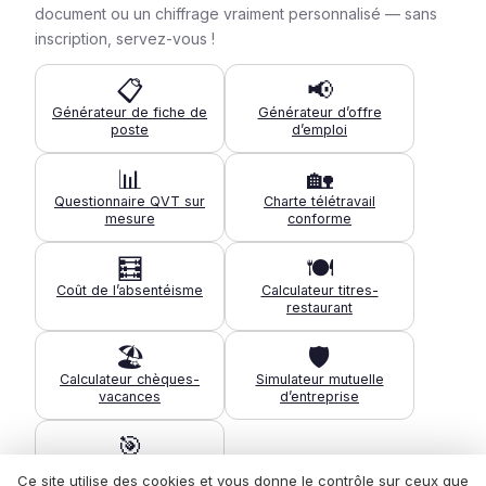
document ou un chiffrage vraiment personnalisé — sans
inscription, servez-vous !
📋
📢
Générateur de fiche de
Générateur d’offre
poste
d’emploi
📊
🏡
Questionnaire QVT sur
Charte télétravail
mesure
conforme
🧮
🍽️
Coût de l’absentéisme
Calculateur titres-
restaurant
🏖️
🛡️
Calculateur chèques-
Simulateur mutuelle
vacances
d’entreprise
🎯
Diagnostic de maturité
Ce site utilise des cookies et vous donne le contrôle sur ceux que
QVT