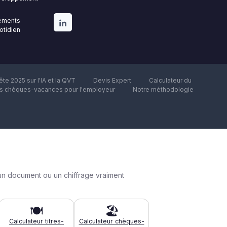
gements
uotidien
te 2025 sur l'IA et la QVT
Devis Expert
Calculateur du
es chèques-vacances pour l'employeur
Notre méthodologie
un document ou un chiffrage vraiment
🍽️
🏖️
Calculateur titres-
Calculateur chèques-