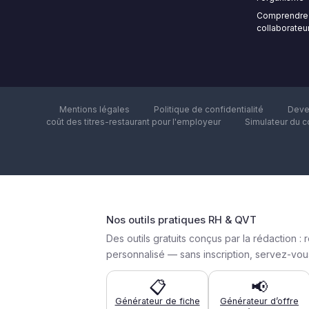
Comprendre 
collaborateur
Mentions légales
Politique de confidentialité
Deve
coût des titres-restaurant pour l'employeur
Simulateur du c
Nos outils pratiques RH & QVT
Des outils gratuits conçus par la rédactio
personnalisé — sans inscription, servez-vous
📋
📢
Générateur de fiche
Générateur d’offre