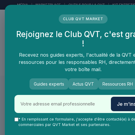
Panneau de gestion des cookies
MÉDIA
|
MARKETPLACE
|
OUTILS POUR LA QVT
|
KIT ENTRETI
CLUB QVT MARKET
Rejoignez le Club QVT, c'est gr
LE MÉDIA DES
!
PROFESSIONNELS DE LA
QVT
Recevez nos guides experts, l'actualité de la QVT 
ressources pour les responsables RH, directemen
Vie Ma Vie dans la QVT
Tendances QVT
En
votre boîte mail.
Guides experts
Actus QVT
Ressources RH
Je m'ins
* En remplissant ce formulaire, j'accepte d'être contacté(e) à d
commerciales par QVT Market et ses partenaires.