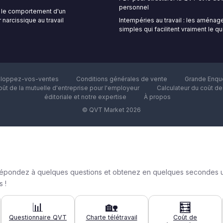
personnel
le comportement d'un
 narcissique au travail
Intempéries au travail : les aména
simples qui facilitent vraiment le q
loppez-vos-ventes
Conditions générales de vente
Grande Enquê
oût de la mutuelle d'entreprise pour l'employeur
Calculateur du coût d
éditoriale et notre expertise
À propos
© QVT Market 2026
n : répondez à quelques questions et obtenez en quelques secondes 
 !
📊
🏡
🧮
Questionnaire QVT
Charte télétravail
Coût de