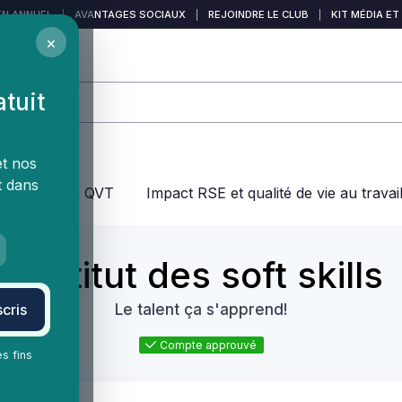
EN ANNUEL
|
AVANTAGES SOCIAUX
|
REJOINDRE LE CLUB
|
KIT MÉDIA ET
×
atuit
et nos
t dans
jeux dans la QVT
Impact RSE et qualité de vie au travai
Institut des soft skills
cris
Le talent ça s'apprend!
Compte approuvé
es fins