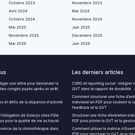
Octobre 2023
Novembre 2023
Avril 2024
Mai 2024
Octobre 2024
Novembre 2024
Mai 2025
Juin 2025
Novembre 2025
Décembre 2025
Mai 2026
Juin 2026
lus
Les derniers articles
ger une lettre pour demander la
CSRD et reporting social : intégrer
é des congés payés après un arrêt
QVT dans le rapport de durabilité
Comment structurer une fiche d’ent
s et défis de la dispense d'activité
individuel en PDF pour soutenir la c
feedback et la QVT
’obligation de Solerys chez Pôle
Structurer une fiche d’entretien indi
ux pour la qualité de vie au travail
PDF pour piloter la QVT et la gestio
sence de la chimiothérapie dans
Comment utiliser la matrice d Eise
PDF pour structurer la QVT et le 