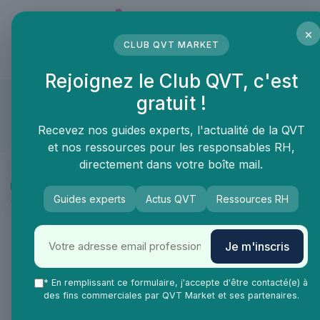
Panneau de gestion des cookies
×
CLUB QVT MARKET
LE MÉDIA DES PROFESSIONNELS DE LA QVT
Rejoignez le Club QVT, c'est
SOCIALDIRECT
gratuit !
Compte approuvé
Recevez nos guides experts, l'actualité de la QVT
et nos ressources pour les responsables RH,
Présentation
directement dans votre boîte mail.
Actualités
Recommandations
Guides experts
Actus QVT
Ressources RH
FAQ
Je m'inscris
* En remplissant ce formulaire, j'accepte d'être contacté(e) à
des fins commerciales par QVT Market et ses partenaires.