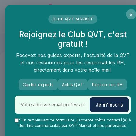
Panneau de gestion des cookies
×
CLUB QVT MARKET
LE MÉDIA DES PROFESSIONNELS DE LA QVT
Rejoignez le Club QVT, c'est
Top Life
gratuit !
Recevez nos guides experts, l'actualité de la QVT
et nos ressources pour les responsables RH,
←
Retour à la liste des produits
directement dans votre boîte mail.
Guides experts
Actus QVT
Ressources RH
Catégories
Je m'inscris
* En remplissant ce formulaire, j'accepte d'être contacté(e) à
des fins commerciales par QVT Market et ses partenaires.
‹‹
‹
1
›
››