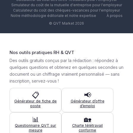
Simulateur du coût de la mutuelle d'entreprise pour l'employeur
Calculateur du coût des chèques-vacances pour l'employeur
Notre méthodologie éditoriale et notre expertise
À propos
© QVT Market 2026
Nos outils pratiques RH & QVT
Des outils gratuits conçus par la rédaction : répondez à
quelques questions et obtenez en quelques secondes un
document ou un chiffrage vraiment personnalisé — sans
inscription, servez-vous !
📋
📢
Générateur de fiche de
Générateur d’offre
poste
d’emploi
📊
🏡
Questionnaire QVT sur
Charte télétravail
mesure
conforme