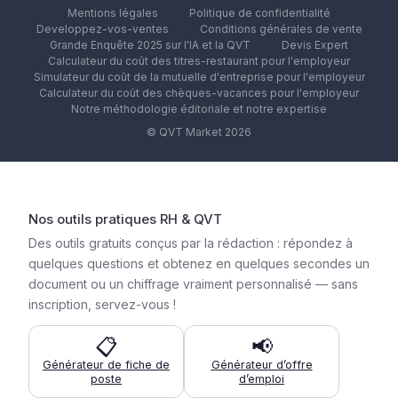
Mentions légales
Politique de confidentialité
Developpez-vos-ventes
Conditions générales de vente
Grande Enquête 2025 sur l'IA et la QVT
Devis Expert
Calculateur du coût des titres-restaurant pour l'employeur
Simulateur du coût de la mutuelle d'entreprise pour l'employeur
Calculateur du coût des chèques-vacances pour l'employeur
Notre méthodologie éditoriale et notre expertise
© QVT Market 2026
Nos outils pratiques RH & QVT
Des outils gratuits conçus par la rédaction : répondez à
quelques questions et obtenez en quelques secondes un
document ou un chiffrage vraiment personnalisé — sans
inscription, servez-vous !
📋
📢
Générateur de fiche de
Générateur d’offre
poste
d’emploi