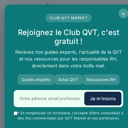
Panneau de gestion des cookies
×
CLUB QVT MARKET
LE MÉDIA DES PROFESSIONNELS DE LA QVT
Rejoignez le Club QVT, c'est
WORK WITH ISLAND
gratuit !
Compte approuvé
Recevez nos guides experts, l'actualité de la QVT
et nos ressources pour les responsables RH,
Présentation
directement dans votre boîte mail.
Produits & services
FAQ
Guides experts
Actus QVT
Ressources RH
Island SOLO
Je m'inscris
Aménagement des espaces de travail
>
Solutions
acoustiques
>
Cabine acoustique
* En remplissant ce formulaire, j'accepte d'être contacté(e) à
des fins commerciales par QVT Market et ses partenaires.