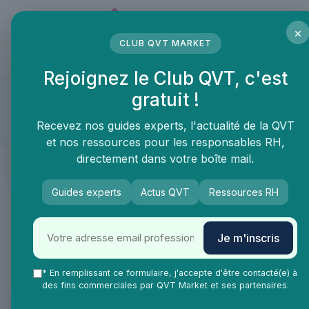
Panneau de gestion des cookies
×
CLUB QVT MARKET
LE MÉDIA DES PROFESSIONNELS DE LA QVT
Rejoignez le Club QVT, c'est
WORK WITH ISLAND
gratuit !
Compte approuvé
Recevez nos guides experts, l'actualité de la QVT
et nos ressources pour les responsables RH,
Présentation
directement dans votre boîte mail.
Produits & services
FAQ
Guides experts
Actus QVT
Ressources RH
Work With Island conçoit des cabines et espaces
Je m'inscris
acoustiques pour créer des lieux de calme et de
concentration au bureau.
* En remplissant ce formulaire, j'accepte d'être contacté(e) à
des fins commerciales par QVT Market et ses partenaires.
Produit