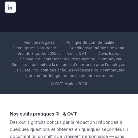
Mentions légales
Politique de confidentialité
Developpez-vos-ventes
Conditions générales de vente
Grande Enquête 2025 sur l'IA et la QVT
Devis Expert
Calculateur du coût des titres-restaurant pour l'employeur
Simulateur du coût de la mutuelle d'entreprise pour l'employeur
Calculateur du coût des chèques-vacances pour l'employeur
Notre méthodologie éditoriale et notre expertise
© QVT Market 2026
Nos outils pratiques RH & QVT
Des outils gratuits conçus par la rédaction : répondez à
quelques questions et obtenez en quelques secondes un
document ou un chiffrage vraiment personnalisé — sans