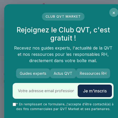
Panneau de gestion des cookies
×
CLUB QVT MARKET
LE MÉDIA DES PROFESSIONNELS DE LA QVT
Rejoignez le Club QVT, c'est
beOtop
gratuit !
Compte approuvé
Recevez nos guides experts, l'actualité de la QVT
et nos ressources pour les responsables RH,
Présentation
directement dans votre boîte mail.
Produits & services
Actualités
Guides experts
Actus QVT
Ressources RH
Portfolio
Recommandations
Je m'inscris
Présentation
* En remplissant ce formulaire, j'accepte d'être contacté(e) à
des fins commerciales par QVT Market et ses partenaires.
Depuis 2005, beOtop crée, agence et anime des espaces