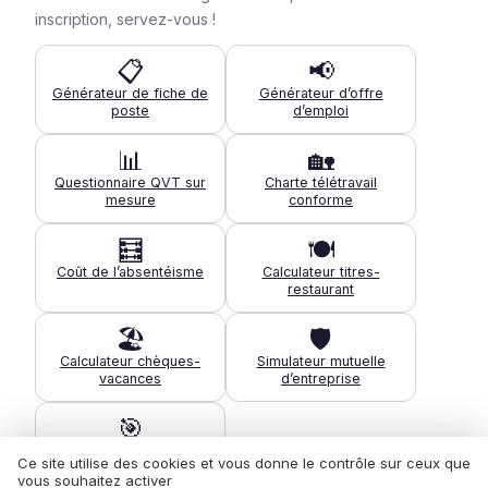
inscription, servez-vous !
📋
📢
Générateur de fiche de
Générateur d’offre
poste
d’emploi
📊
🏡
Questionnaire QVT sur
Charte télétravail
mesure
conforme
🧮
🍽️
Coût de l’absentéisme
Calculateur titres-
restaurant
🏖️
🛡️
Calculateur chèques-
Simulateur mutuelle
vacances
d’entreprise
🎯
Diagnostic de maturité
Ce site utilise des cookies et vous donne le contrôle sur ceux que
QVT
vous souhaitez activer