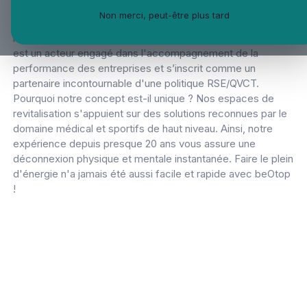
de revitalisation en libre-service afin que les collaborateurs
Non merci, peut-être plus tard
retrouvent toute leur énergie en moins de 10 min. Expert et
leader dans l'agencement d'espaces bien-être, beOtop
est un acteur engagé dans l'accompagnement de la
performance des entreprises et s’inscrit comme un
partenaire incontournable d'une politique RSE/QVCT.
Pourquoi notre concept est-il unique ? Nos espaces de
revitalisation s'appuient sur des solutions reconnues par le
domaine médical et sportifs de haut niveau. Ainsi, notre
expérience depuis presque 20 ans vous assure une
déconnexion physique et mentale instantanée. Faire le plein
d'énergie n'a jamais été aussi facile et rapide avec beOtop
!