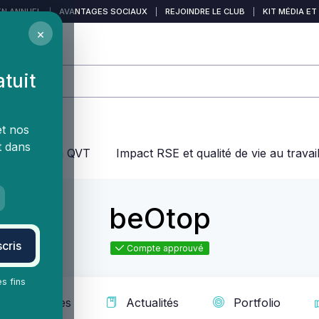
EN ANNUEL
|
AVANTAGES SOCIAUX
|
REJOINDRE LE CLUB
|
KIT MÉDIA ET
×
atuit
et nos
t dans
jeux dans la QVT
Impact RSE et qualité de vie au travai
beOtop
cris
Compte approuvé
es fins
ts & services
Actualités
Portfolio