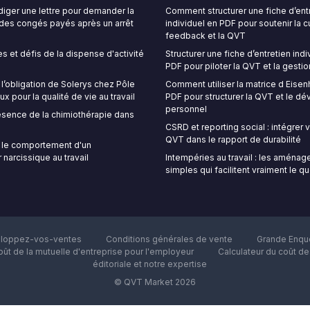
ger une lettre pour demander la
Comment structurer une fiche d’ent
é des congés payés après un arrêt
individuel en PDF pour soutenir la c
feedback et la QVT
s et défis de la dispense d'activité
Structurer une fiche d’entretien indi
PDF pour piloter la QVT et la gestio
’obligation de Solerys chez Pôle
Comment utiliser la matrice d Eise
ux pour la qualité de vie au travail
PDF pour structurer la QVT et le 
personnel
sence de la chimiothérapie dans
CSRD et reporting social : intégrer
QVT dans le rapport de durabilité
le comportement d'un
 narcissique au travail
Intempéries au travail : les aména
simples qui facilitent vraiment le q
loppez-vos-ventes
Conditions générales de vente
Grande Enquê
oût de la mutuelle d'entreprise pour l'employeur
Calculateur du coût d
éditoriale et notre expertise
© QVT Market 2026