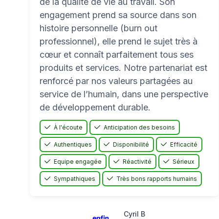
de la qualité de vie au travail. Son
engagement prend sa source dans son
histoire personnelle (burn out
professionnel), elle prend le sujet très à
cœur et connaît parfaitement tous ses
produits et services. Notre partenariat est
renforcé par nos valeurs partagées au
service de l’humain, dans une perspective
de développement durable.
À l'écoute
Anticipation des besoins
Authentiques
Disponibilité
Efficacité
Equipe engagée
Réactivité
Sérieux
Sympathiques
Très bons rapports humains
Cyril B