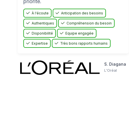
priorité.
À l'écoute
Anticipation des besoins
Authentiques
Compréhension du besoin
Disponibilité
Equipe engagée
Expertise
Très bons rapports humains
S. Diagana
L'Oréal