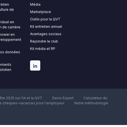
retien
Média
ulture de
Marketplace
Outils pour la QVT
viduel en
Kit entretien annuel
n de carrière
Avantages sociaux
nhower en
développement
Rejoindre le club
Kit média et RP
 vos données
gements
uotidien
te 2025 sur l'IA et la QVT
Devis Expert
Calculateur du
es chèques-vacances pour l'employeur
Notre méthodologie