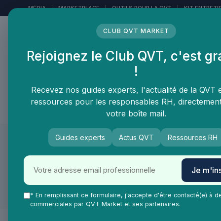
Panneau de gestion des cookies
MÉDIA
|
MARKETPLACE
|
OUTILS POUR LA QVT
|
KIT ENTRETI
CLUB QVT MARKET
Rejoignez le Club QVT, c'est gr
LE MÉDIA DES
!
PROFESSIONNELS DE LA
QVT
Recevez nos guides experts, l'actualité de la QVT 
ressources pour les responsables RH, directemen
Vie Ma Vie dans la QVT
Tendances QVT
En
votre boîte mail.
Guides experts
Actus QVT
Ressources RH
Je m'ins
* En remplissant ce formulaire, j'accepte d'être contacté(e) à d
commerciales par QVT Market et ses partenaires.
Présentation
Produi