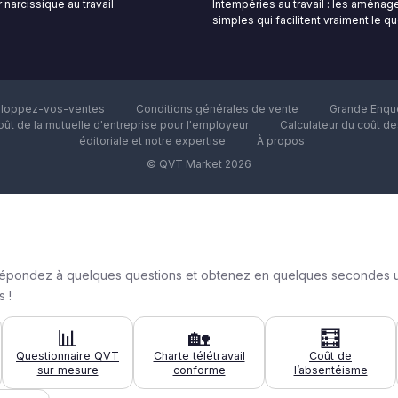
 narcissique au travail
Intempéries au travail : les aména
simples qui facilitent vraiment le q
loppez-vos-ventes
Conditions générales de vente
Grande Enquê
oût de la mutuelle d'entreprise pour l'employeur
Calculateur du coût d
éditoriale et notre expertise
À propos
© QVT Market 2026
n : répondez à quelques questions et obtenez en quelques secondes 
 !
📊
🏡
🧮
Questionnaire QVT
Charte télétravail
Coût de
sur mesure
conforme
l’absentéisme