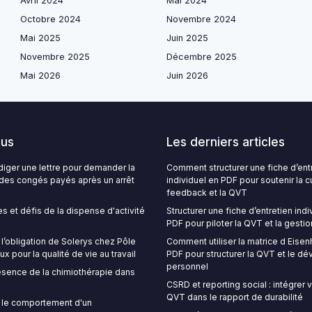
Avril 2024
Mai 2024
Octobre 2024
Novembre 2024
Mai 2025
Juin 2025
Novembre 2025
Décembre 2025
Mai 2026
Juin 2026
lus
Les derniers articles
ger une lettre pour demander la
Comment structurer une fiche d’ent
é des congés payés après un arrêt
individuel en PDF pour soutenir la c
feedback et la QVT
s et défis de la dispense d'activité
Structurer une fiche d’entretien indi
PDF pour piloter la QVT et la gestio
’obligation de Solerys chez Pôle
Comment utiliser la matrice d Eise
ux pour la qualité de vie au travail
PDF pour structurer la QVT et le 
personnel
sence de la chimiothérapie dans
CSRD et reporting social : intégrer
QVT dans le rapport de durabilité
le comportement d'un