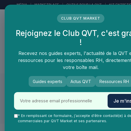
Panneau de gestion des cookies
MÉDIA
|
MARKETPLACE
|
OUTILS POUR LA QVT
|
KIT ENTRETI
CLUB QVT MARKET
Rejoignez le Club QVT, c'est gr
LE MÉDIA DES
!
PROFESSIONNELS DE LA
QVT
Recevez nos guides experts, l'actualité de la QVT 
ressources pour les responsables RH, directemen
Vie Ma Vie dans la QVT
Tendances QVT
En
votre boîte mail.
Guides experts
Actus QVT
Ressources RH
Je m'ins
* En remplissant ce formulaire, j'accepte d'être contacté(e) à d
commerciales par QVT Market et ses partenaires.
Présentation
Produits &