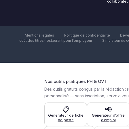
collaborateur
Mentions légales
Politique de confidentialité
Deve
coût des titres-restaurant pour l'employeur
Simulateur du c
Nos outils pratiques RH & QVT
Des outils gratuits conçus par la rédactio
personnalisé — sans inscription, servez-vous
📋
📢
Générateur de fiche
Générateur d’offre
de poste
d’emploi