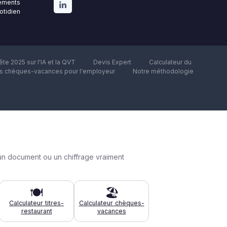
gements
uotidien
te 2025 sur l'IA et la QVT
Devis Expert
Calculateur du
es chèques-vacances pour l'employeur
Notre méthodologie
un document ou un chiffrage vraiment
🍽️
🏖️
Calculateur titres-
Calculateur chèques-
restaurant
vacances