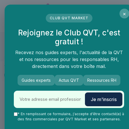
Panneau de gestion des cookies
×
CLUB QVT MARKET
LE MÉDIA DES PROFESSIONNELS DE LA QVT
Rejoignez le Club QVT, c'est
Treely
gratuit !
Compte approuvé
Recevez nos guides experts, l'actualité de la QVT
et nos ressources pour les responsables RH,
Présentation
directement dans votre boîte mail.
Produits & services
Recommandations
Guides experts
Actus QVT
Ressources RH
Présentation
Je m'inscris
Télétravail ou hybride. Collaborateurs aux quatre coins du
* En remplissant ce formulaire, j'accepte d'être contacté(e) à
monde ou en régie. Pas facile de rassembler...
des fins commerciales par QVT Market et ses partenaires.
Heureusement, il y a Treely👇 Treely, c'est un défi de