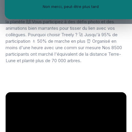
marche par équipe, en entreprise où 10 000 pas = 1 arbre
Non merci, peut-être plus tard
planté 🌳 Avec Treely : 🚶‍♀️ Vous marchez : bon pour votre
santé physique et mentale 🌳 Vous faites planter : bon pour
la planète 🙌 Vous participez à des défis photo et des
animations bien marrantes pour tisser du lien avec vos
collègues. Pourquoi choisir Treely ? 🚀 Jusqu'à 95% de
participation 🚶 50% de marche en plus ⏰ Organisé en
moins d'une heure avec une comm sur mesure Nos 8500
participants ont marché l'équivalent de la distance Terre-
Lune et planté plus de 70 000 arbres.