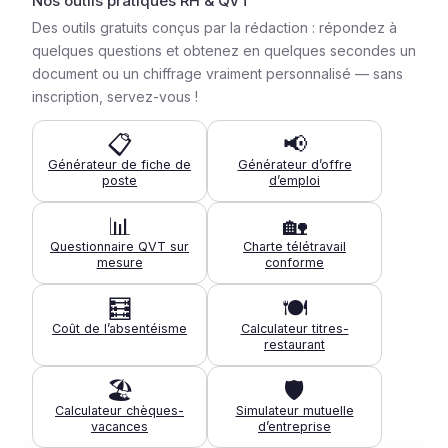
Nos outils pratiques RH & QVT
Des outils gratuits conçus par la rédaction : répondez à
quelques questions et obtenez en quelques secondes un
document ou un chiffrage vraiment personnalisé — sans
inscription, servez-vous !
📋
📢
Générateur de fiche de
Générateur d’offre
poste
d’emploi
📊
🏡
Questionnaire QVT sur
Charte télétravail
mesure
conforme
🧮
🍽️
Coût de l’absentéisme
Calculateur titres-
restaurant
🏖️
🛡️
Calculateur chèques-
Simulateur mutuelle
vacances
d’entreprise