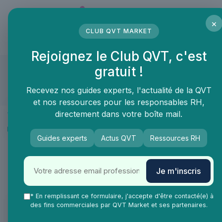
Panneau de gestion des cookies
×
CLUB QVT MARKET
LE MÉDIA DES PROFESSIONNELS DE LA QVT
Rejoignez le Club QVT, c'est
Treely
gratuit !
Compte approuvé
Recevez nos guides experts, l'actualité de la QVT
et nos ressources pour les responsables RH,
Présentation
directement dans votre boîte mail.
Produits & services
Recommandations
Guides experts
Actus QVT
Ressources RH
Le défi de marche par équipe en entreprise où 10 000 pas
Je m'inscris
= 1 arbre planté 🌳
* En remplissant ce formulaire, j'accepte d'être contacté(e) à
Produit
des fins commerciales par QVT Market et ses partenaires.