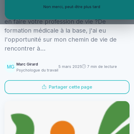
comment vous avez découvert la
Non merci, peut-être plus tard
somatothérapie et ce qui vous a motivée à
en faire votre profession de vie ?De
formation médicale à la base, j'ai eu
l'opportunité sur mon chemin de vie de
rencontrer à...
Marc Girard
5 mars 2025
7 min de lecture
Psychologue du travail
Partager cette page