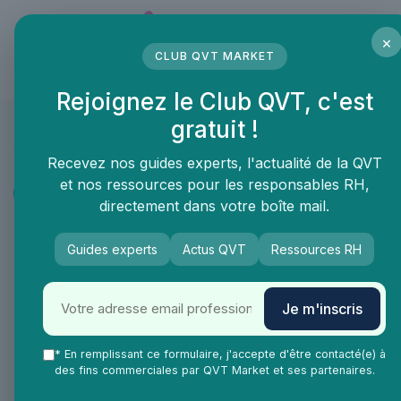
Panneau de gestion des cookies
×
CLUB QVT MARKET
LE MÉDIA DES PROFESSIONNELS DE LA QVT
Rejoignez le Club QVT, c'est
gratuit !
QVT Market
Vie Ma Vie dans la QVT
Portrait et interview
Recevez nos guides experts, l'actualité de la QVT
et nos ressources pour les responsables RH,
Portrait et interview
directement dans votre boîte mail.
Interview de Patrizia Minchella :
Guides experts
Actus QVT
Ressources RH
La Somatothérapie au service de
l'équilibre corps-esprit pour
soulager le stress et les maux
Je m'inscris
contemporains
* En remplissant ce formulaire, j'accepte d'être contacté(e) à
des fins commerciales par QVT Market et ses partenaires.
Patrizia, pouvez-vous nous raconter