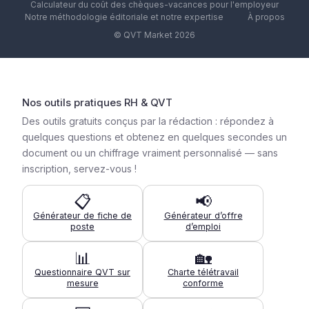
Calculateur du coût des chèques-vacances pour l'employeur
Notre méthodologie éditoriale et notre expertise
À propos
© QVT Market 2026
Nos outils pratiques RH & QVT
Des outils gratuits conçus par la rédaction : répondez à
quelques questions et obtenez en quelques secondes un
document ou un chiffrage vraiment personnalisé — sans
inscription, servez-vous !
📋
📢
Générateur de fiche de
Générateur d’offre
poste
d’emploi
📊
🏡
Questionnaire QVT sur
Charte télétravail
mesure
conforme