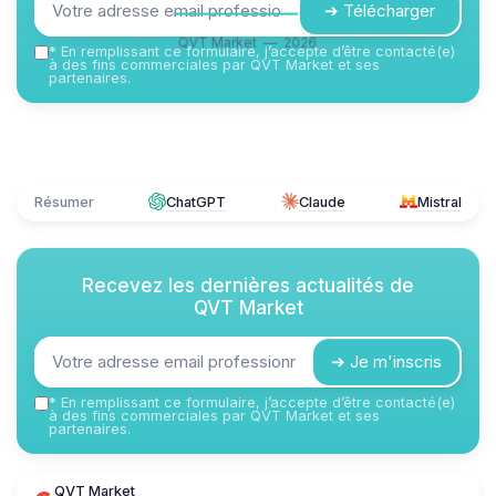
➔ Télécharger
QVT Market — 2026
*
En remplissant ce formulaire, j’accepte d’être contacté(e)
à des fins commerciales par QVT Market et ses
partenaires.
Résumer
ChatGPT
Claude
Mistral
Recevez les dernières actualités de
QVT Market
➔ Je m'inscris
*
En remplissant ce formulaire, j’accepte d’être contacté(e)
à des fins commerciales par QVT Market et ses
partenaires.
QVT Market