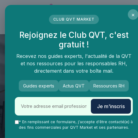
Panneau de gestion des cookies
×
CLUB QVT MARKET
LE MÉDIA DES PROFESSIONNELS DE LA QVT
Rejoignez le Club QVT, c'est
gratuit !
Recevez nos guides experts, l'actualité de la QVT
et nos ressources pour les responsables RH,
directement dans votre boîte mail.
QVT Market
Tendances QVT
Tech
Guides experts
Actus QVT
Ressources RH
L'impact positif de
l'intelligence artificielle sur
Je m'inscris
l'amélioration de la qualité de
* En remplissant ce formulaire, j'accepte d'être contacté(e) à
vie au travail : une
des fins commerciales par QVT Market et ses partenaires.