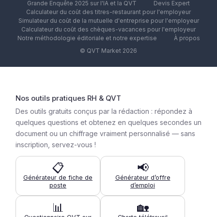
Grande Enquête 2025 sur l'IA et la QVT
Devis Expert
Calculateur du coût des titres-restaurant pour l'employeur
Simulateur du coût de la mutuelle d'entreprise pour l'employeur
Calculateur du coût des chèques-vacances pour l'employeur
Notre méthodologie éditoriale et notre expertise
À propos
© QVT Market 2026
Nos outils pratiques RH & QVT
Des outils gratuits conçus par la rédaction : répondez à
quelques questions et obtenez en quelques secondes un
document ou un chiffrage vraiment personnalisé — sans
inscription, servez-vous !
📋
📢
Générateur de fiche de
Générateur d’offre
poste
d’emploi
📊
🏡