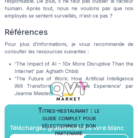
responsable. De plus, il ne faut pas oublier le facteur
humain. Après tout, nous ne voulons pas que nos
employés se sentent surveillés, n'est-ce pas ?
Références
Pour plus d'informations, je vous recommande de
consulter les ressources suivantes :
'The Impact of AI – 10x More Disruptive Than the
Internet' par Aghiath Chbib
'The Future of Work: How Artificial Intelligence
Will Transform the Employee Experience' par
Jeanne Meister
Titres-restaurant : le
guide complet pour
sélectionner le bon
Téléchargez gratuitement le livre blanc
partenaire