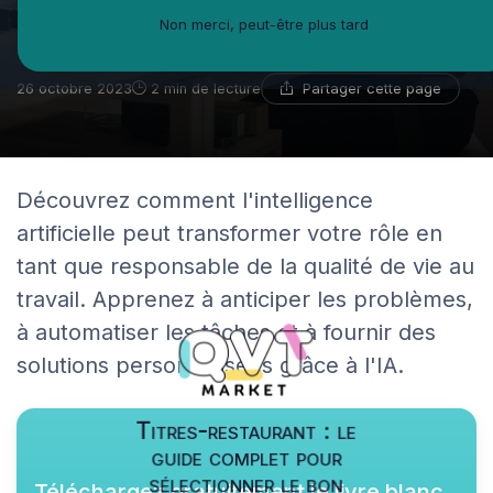
préoccupation croissante pour
Non merci, peut-être plus tard
les responsables QVT!
Partager cette page
26 octobre 2023
2 min de lecture
Découvrez comment l'intelligence
artificielle peut transformer votre rôle en
tant que responsable de la qualité de vie au
travail. Apprenez à anticiper les problèmes,
à automatiser les tâches et à fournir des
solutions personnalisées grâce à l'IA.
Titres-restaurant : le
guide complet pour
sélectionner le bon
Téléchargez gratuitement le livre blanc