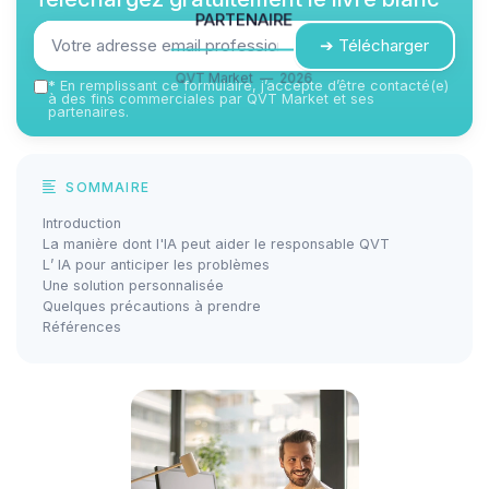
partenaire
➔ Télécharger
QVT Market — 2026
*
En remplissant ce formulaire, j’accepte d’être contacté(e)
à des fins commerciales par QVT Market et ses
partenaires.
SOMMAIRE
Introduction
La manière dont l'IA peut aider le responsable QVT
L’ IA pour anticiper les problèmes
Une solution personnalisée
Quelques précautions à prendre
Références