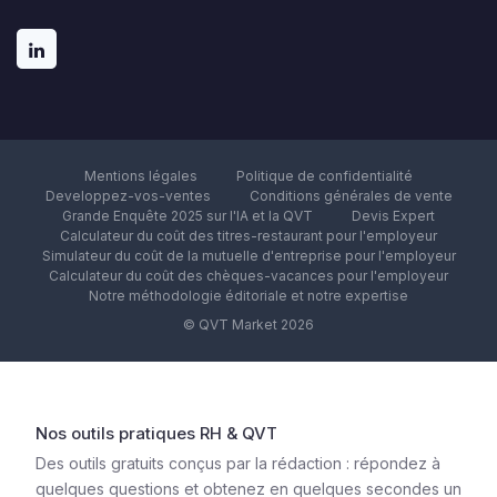
Mentions légales
Politique de confidentialité
Developpez-vos-ventes
Conditions générales de vente
Grande Enquête 2025 sur l'IA et la QVT
Devis Expert
Calculateur du coût des titres-restaurant pour l'employeur
Simulateur du coût de la mutuelle d'entreprise pour l'employeur
Calculateur du coût des chèques-vacances pour l'employeur
Notre méthodologie éditoriale et notre expertise
© QVT Market 2026
Nos outils pratiques RH & QVT
Des outils gratuits conçus par la rédaction : répondez à
quelques questions et obtenez en quelques secondes un