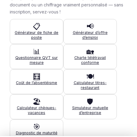
document ou un chiffrage vraiment personnalisé — sans
inscription, servez-vous !
📋
📢
Générateur de fiche de
Générateur d’offre
poste
d’emploi
📊
🏡
Questionnaire QVT sur
Charte télétravail
mesure
conforme
🧮
🍽️
Coût de l’absentéisme
Calculateur titres-
restaurant
🏖️
🛡️
Calculateur chèques-
Simulateur mutuelle
vacances
d’entreprise
🎯
Diagnostic de maturité