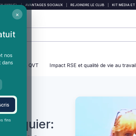
EN ANNUEL
|
AVANTAGES SOCIAUX
|
REJOINDRE LE CLUB
|
KIT MÉDIA ET
×
atuit
et nos
t dans
jeux dans la QVT
Impact RSE et qualité de vie au travai
cris
 Pasquier:
es fins