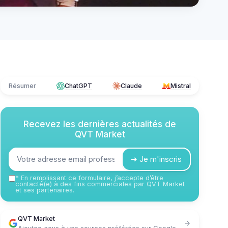
Résumer
ChatGPT
Claude
Mistral
Recevez les dernières actualités de
QVT Market
➔ Je m'inscris
*
En remplissant ce formulaire, j’accepte d’être
contacté(e) à des fins commerciales par QVT Market
et ses partenaires.
QVT Market