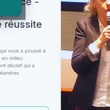
ormance -
r la
e réussite
 qui vous a poussé à
 en milieu
t décisif qui a
méandres