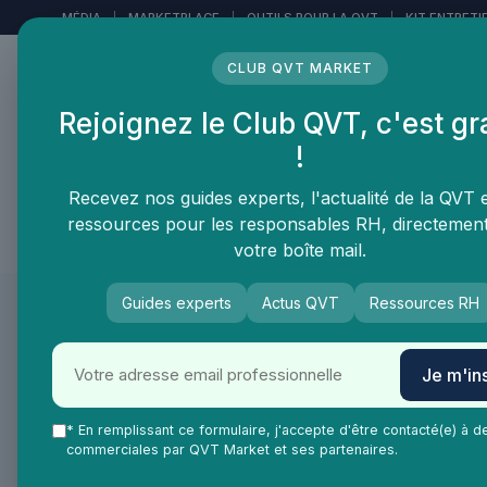
Panneau de gestion des cookies
MÉDIA
|
MARKETPLACE
|
OUTILS POUR LA QVT
|
KIT ENTRETI
CLUB QVT MARKET
Rejoignez le Club QVT, c'est gr
LE MÉDIA DES
!
PROFESSIONNELS DE LA
QVT
Recevez nos guides experts, l'actualité de la QVT 
ressources pour les responsables RH, directemen
Vie Ma Vie dans la QVT
Tendances QVT
En
votre boîte mail.
Guides experts
Actus QVT
Ressources RH
QVT Market
Vie Ma Vie dans la QVT
Portrait et interview
Je m'ins
Portrait et interview
Interview de Valérie
* En remplissant ce formulaire, j'accepte d'être contacté(e) à d
commerciales par QVT Market et ses partenaires.