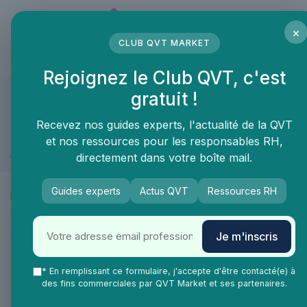
Panneau de gestion des cookies
×
CLUB QVT MARKET
LE MÉDIA DES PROFESSIONNELS DE LA QVT
Rejoignez le Club QVT, c'est
gratuit !
QVT Market
Enjeux dans la QVT
Blog
Recevez nos guides experts, l'actualité de la QVT
et nos ressources pour les responsables RH,
Espaces travail
directement dans votre boîte mail.
Guides experts
Actus QVT
Ressources RH
Espaces de travail : aménager des lieux qui donnent envie de
venir.
Accéder aux autres catégories Enjeux dans la QVT :
Je m'inscris
»
Bien-être employés
»
Prévention risques
* En remplissant ce formulaire, j'accepte d'être contacté(e) à
des fins commerciales par QVT Market et ses partenaires.
»
Équilibre vie-travail
»
Formation continue
Tout voir