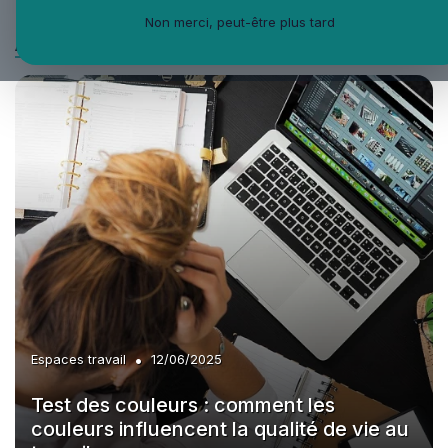
»
Engagement collaborateurs
»
Diversité inclusion
Non merci, peut-être plus tard
À la une
»
Feedback culture
»
Gestion stress
»
Mobilité interne
•
Espaces travail
12/06/2025
Test des couleurs : comment les
couleurs influencent la qualité de vie au