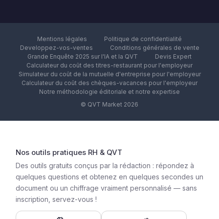
Mentions légales
Politique de confidentialité
Developpez-vos-ventes
Conditions générales de vente
Grande Enquête 2025 sur l'IA et la QVT
Devis Expert
Calculateur du coût des titres-restaurant pour l'employeur
Simulateur du coût de la mutuelle d'entreprise pour l'employeur
Calculateur du coût des chèques-vacances pour l'employeur
Notre méthodologie éditoriale et notre expertise
© QVT Market 2026
Nos outils pratiques RH & QVT
Des outils gratuits conçus par la rédaction : répondez à
quelques questions et obtenez en quelques secondes un
document ou un chiffrage vraiment personnalisé — sans
inscription, servez-vous !