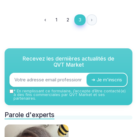
‹
1
2
3
›
Recevez les dernières actualités de
QVT Market
➔ Je m'inscris
*
En remplissant ce formulaire, j’accepte d’être contacté(e)
à des fins commerciales par QVT Market et ses
partenaires.
Parole d'experts