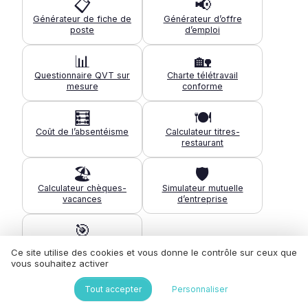
📋
📢
Générateur de fiche de
Générateur d’offre
poste
d’emploi
📊
🏡
Questionnaire QVT sur
Charte télétravail
mesure
conforme
🧮
🍽️
Coût de l’absentéisme
Calculateur titres-
restaurant
🏖️
🛡️
Calculateur chèques-
Simulateur mutuelle
vacances
d’entreprise
🎯
Diagnostic de maturité
Ce site utilise des cookies et vous donne le contrôle sur ceux que
QVT
vous souhaitez activer
Tous les outils pour la QVT →
Tout accepter
Personnaliser