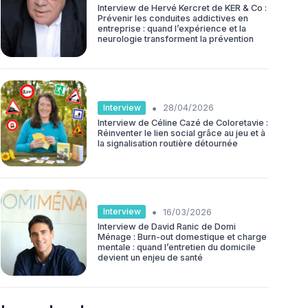
Interview de Hervé Kercret de KER & Co :
Prévenir les conduites addictives en
entreprise : quand l’expérience et la
neurologie transforment la prévention
•
Interview
28/04/2026
Interview de Céline Cazé de Coloretavie :
Réinventer le lien social grâce au jeu et à
la signalisation routière détournée
•
Interview
16/03/2026
Interview de David Ranic de Domi
Ménage : Burn-out domestique et charge
mentale : quand l’entretien du domicile
devient un enjeu de santé