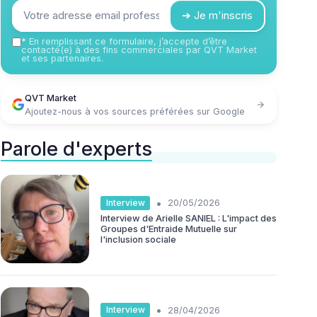
➔ Je m'inscris
*
En remplissant ce formulaire, j’accepte d’être
contacté(e) à des fins commerciales par QVT Market
et ses partenaires.
QVT Market
Ajoutez-nous à vos sources préférées sur Google
Parole d'experts
•
Interview
20/05/2026
Interview de Arielle SANIEL : L'impact des
Groupes d'Entraide Mutuelle sur
l'inclusion sociale
•
Interview
28/04/2026