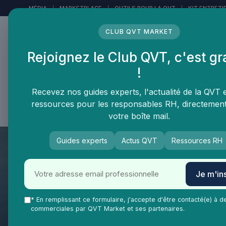
Panneau de gestion des cookies
MÉDIA
|
MARKETPLACE
|
OUTILS POUR LA QVT
|
KIT ENTRETI
CLUB QVT MARKET
Rejoignez le Club QVT, c'est gr
LE MÉDIA DES
!
PROFESSIONNELS DE LA
QVT
Recevez nos guides experts, l'actualité de la QVT 
ressources pour les responsables RH, directemen
Vie Ma Vie dans la QVT
Tendances QVT
En
votre boîte mail.
Guides experts
Actus QVT
Ressources RH
Je m'ins
* En remplissant ce formulaire, j'accepte d'être contacté(e) à d
commerciales par QVT Market et ses partenaires.
QVT Market
Enjeux dans la QVT
Bien-être employés