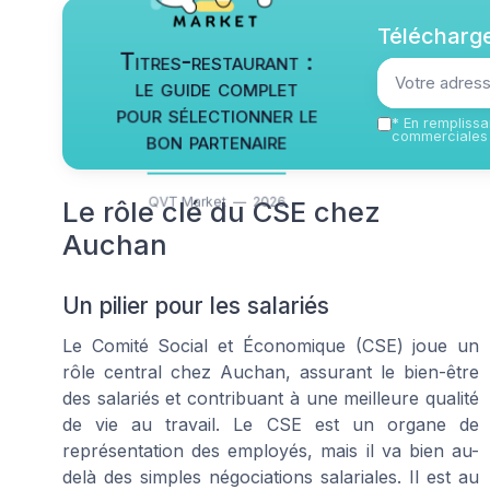
Télécharge
Titres-restaurant :
le guide complet
pour sélectionner le
*
En remplissan
bon partenaire
commerciales 
QVT Market — 2026
Le rôle clé du CSE chez
Auchan
Un pilier pour les salariés
Le Comité Social et Économique (CSE) joue un
rôle central chez Auchan, assurant le bien-être
des salariés et contribuant à une meilleure qualité
de vie au travail. Le CSE est un organe de
représentation des employés, mais il va bien au-
delà des simples négociations salariales. Il est au