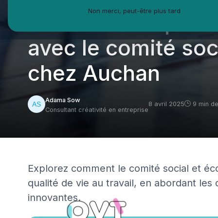
Non merci, peut-être plus tard
Améliorer la qualit
avec le comité so
chez Auchan
Adama Sow
8 avril 2025
9 min de
Consultant créativité en entreprise
Explorez comment le comité social et éc
qualité de vie au travail, en abordant les
innovantes.