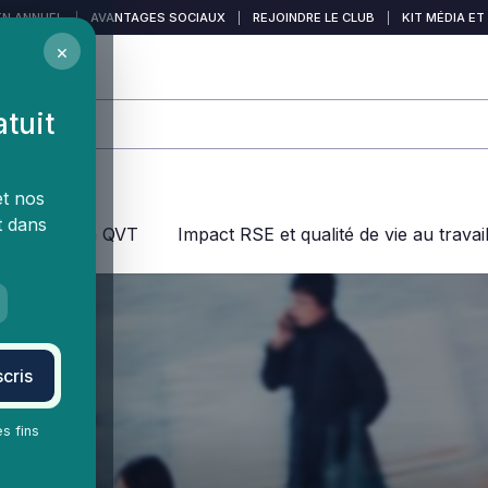
EN ANNUEL
|
AVANTAGES SOCIAUX
|
REJOINDRE LE CLUB
|
KIT MÉDIA ET
×
atuit
et nos
t dans
jeux dans la QVT
Impact RSE et qualité de vie au travai
cris
es fins