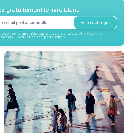
z gratuitement le livre blanc
➔ Télécharger
t ce formulaire, j’accepte d’être contacté(e) à des fins
par QVT Market et ses partenaires.