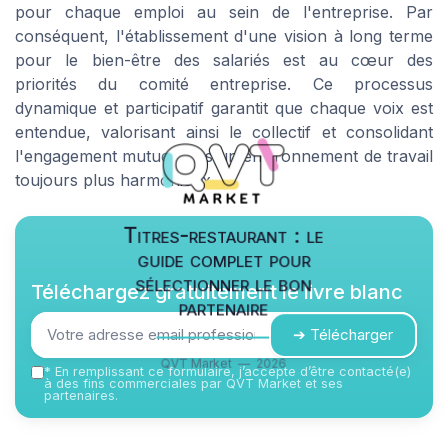
pour chaque emploi au sein de l'entreprise. Par
conséquent, l'établissement d'une vision à long terme
pour le bien-être des salariés est au cœur des
priorités du comité entreprise. Ce processus
dynamique et participatif garantit que chaque voix est
entendue, valorisant ainsi le collectif et consolidant
l'engagement mutuel vers un environnement de travail
toujours plus harmonieux.
Titres-restaurant : le
guide complet pour
sélectionner le bon
Téléchargez gratuitement le livre blanc
partenaire
➔ Télécharger
QVT Market — 2026
*
En remplissant ce formulaire, j’accepte d’être contacté(e)
à des fins commerciales par QVT Market et ses
partenaires.