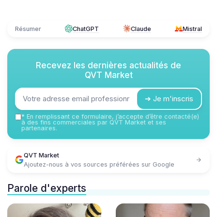
Résumer
ChatGPT
Claude
Mistral
Recevez les dernières actualités de
QVT Market
➔ Je m'inscris
*
En remplissant ce formulaire, j’accepte d’être contacté(e)
à des fins commerciales par QVT Market et ses
partenaires.
QVT Market
Ajoutez-nous à vos sources préférées sur Google
Parole d'experts