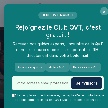
Panneau de gestion des cookies
×
CLUB QVT MARKET
LE MÉDIA DES PROFESSIONNELS DE LA QVT
Rejoignez le Club QVT, c'est
gratuit !
Recevez nos guides experts, l'actualité de la QVT
et nos ressources pour les responsables RH,
directement dans votre boîte mail.
Guides experts
Actus QVT
Ressources RH
QVT Market
Enjeux dans la QVT
Bien-être employés
Améliorer le bien-être au
Je m'inscris
travail avec le comité
d'entreprise de la Société
* En remplissant ce formulaire, j'accepte d'être contacté(e) à
des fins commerciales par QVT Market et ses partenaires.
Générale