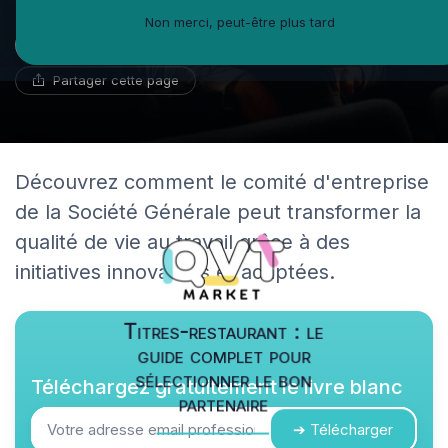
Non merci, peut-être plus tard
Noémie Delaporte
19 avril 2025
8 min de lecture
Réviseur de CV
Partager cette page
Découvrez comment le comité d'entreprise
de la Société Générale peut transformer la
qualité de vie au travail grâce à des
initiatives innovantes et adaptées.
Titres-restaurant : le
guide complet pour
sélectionner le bon
Téléchargez gratuitement le livre blanc
partenaire
➔ Télécharger