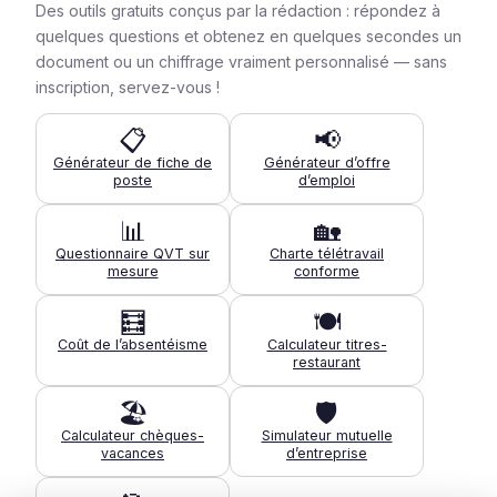
Des outils gratuits conçus par la rédaction : répondez à
quelques questions et obtenez en quelques secondes un
document ou un chiffrage vraiment personnalisé — sans
inscription, servez-vous !
📋
📢
Générateur de fiche de
Générateur d’offre
poste
d’emploi
📊
🏡
Questionnaire QVT sur
Charte télétravail
mesure
conforme
🧮
🍽️
Coût de l’absentéisme
Calculateur titres-
restaurant
🏖️
🛡️
Calculateur chèques-
Simulateur mutuelle
vacances
d’entreprise