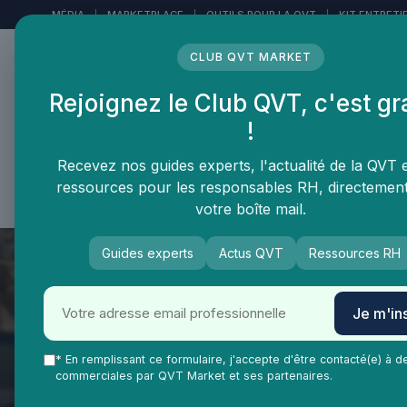
Panneau de gestion des cookies
MÉDIA
|
MARKETPLACE
|
OUTILS POUR LA QVT
|
KIT ENTRETI
CLUB QVT MARKET
Rejoignez le Club QVT, c'est gr
LE MÉDIA DES
!
PROFESSIONNELS DE LA
QVT
Recevez nos guides experts, l'actualité de la QVT 
ressources pour les responsables RH, directemen
Vie Ma Vie dans la QVT
Tendances QVT
En
votre boîte mail.
Guides experts
Actus QVT
Ressources RH
Je m'ins
* En remplissant ce formulaire, j'accepte d'être contacté(e) à d
commerciales par QVT Market et ses partenaires.
QVT Market
Tendances QVT
Innovation