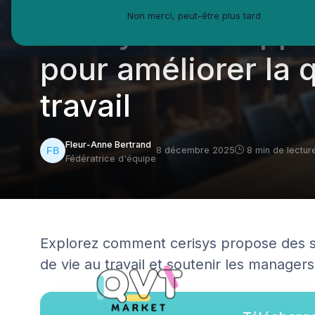
Non merci, peut-être plus tard
Cerisys : une app
pour améliorer la q
travail
Fleur-Anne Bertrand
8 décembre 2025
8 min de lectur
Fédératrice d'équipe
Explorez comment cerisys propose des so
de vie au travail et soutenir les manager