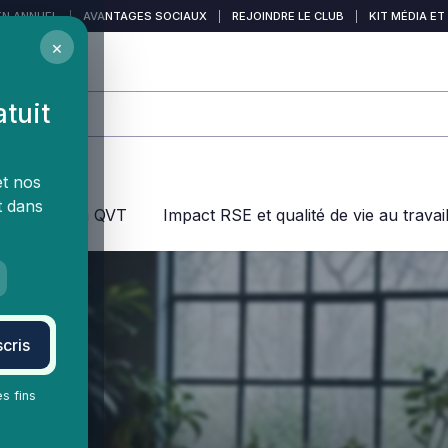
EN ANNUEL
|
AVANTAGES SOCIAUX
|
REJOINDRE LE CLUB
|
KIT MÉDIA ET
×
atuit
et nos
t dans
jeux dans la QVT
Impact RSE et qualité de vie au travai
cris
es fins