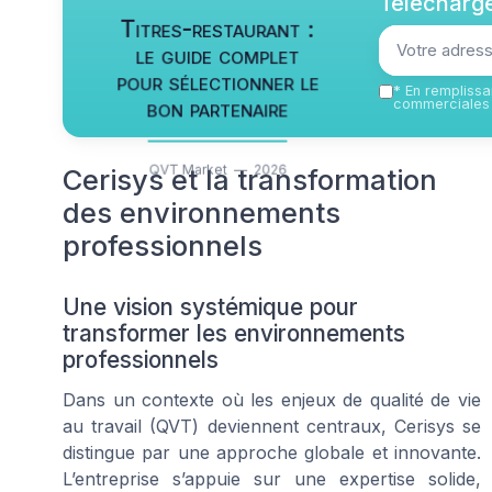
Télécharge
Titres-restaurant :
le guide complet
pour sélectionner le
*
En remplissan
bon partenaire
commerciales 
QVT Market — 2026
Cerisys et la transformation
des environnements
professionnels
Une vision systémique pour
transformer les environnements
professionnels
Dans un contexte où les enjeux de qualité de vie
au travail (QVT) deviennent centraux, Cerisys se
distingue par une approche globale et innovante.
L’entreprise s’appuie sur une expertise solide,