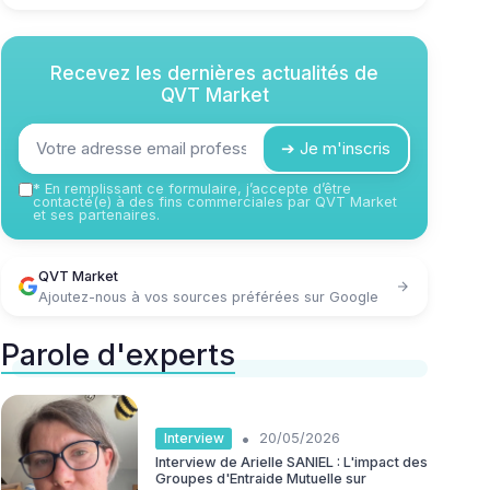
Recevez les dernières actualités de
QVT Market
➔ Je m'inscris
*
En remplissant ce formulaire, j’accepte d’être
contacté(e) à des fins commerciales par QVT Market
et ses partenaires.
QVT Market
Ajoutez-nous à vos sources préférées sur Google
Parole d'experts
•
Interview
20/05/2026
Interview de Arielle SANIEL : L'impact des
Groupes d'Entraide Mutuelle sur