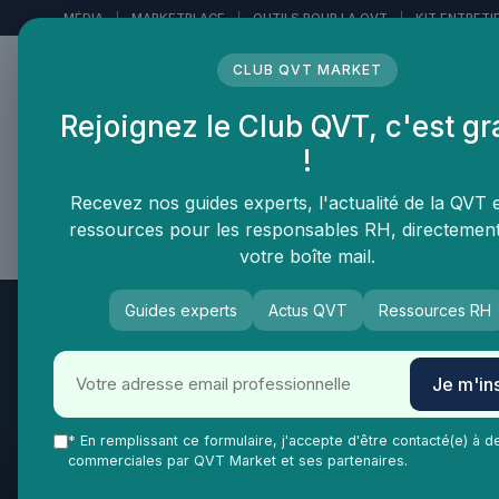
Panneau de gestion des cookies
MÉDIA
|
MARKETPLACE
|
OUTILS POUR LA QVT
|
KIT ENTRETI
CLUB QVT MARKET
Rejoignez le Club QVT, c'est gr
LE MÉDIA DES
!
PROFESSIONNELS DE LA
QVT
Recevez nos guides experts, l'actualité de la QVT 
ressources pour les responsables RH, directemen
Vie Ma Vie dans la QVT
Tendances QVT
En
votre boîte mail.
Guides experts
Actus QVT
Ressources RH
Je m'ins
* En remplissant ce formulaire, j'accepte d'être contacté(e) à d
commerciales par QVT Market et ses partenaires.
QVT Market