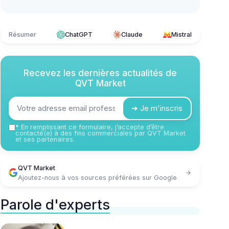
Résumer
ChatGPT
Claude
Mistral
Recevez les dernières actualités de
QVT Market
➔ Je m'inscris
*
En remplissant ce formulaire, j’accepte d’être
contacté(e) à des fins commerciales par QVT Market
et ses partenaires.
QVT Market
Ajoutez-nous à vos sources préférées sur Google
Parole d'experts