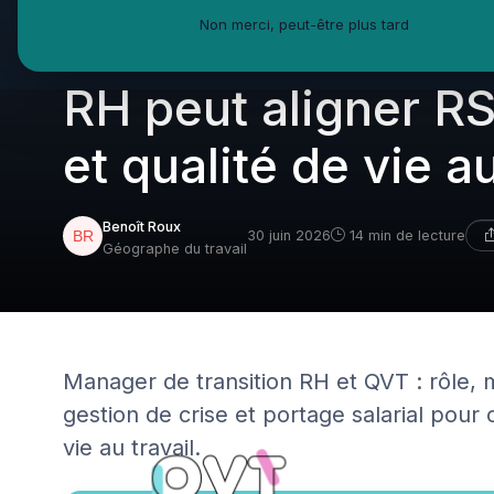
Non merci, peut-être plus tard
Comment un manag
RH peut aligner RS
et qualité de vie au
Benoît Roux
30 juin 2026
14 min de lecture
Géographe du travail
Manager de transition RH et QVT : rôle, m
gestion de crise et portage salarial pour 
vie au travail.