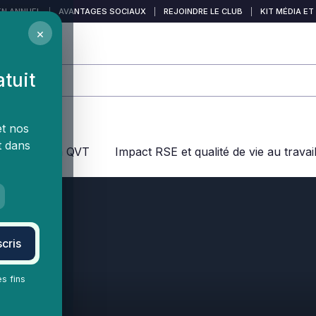
EN ANNUEL
|
AVANTAGES SOCIAUX
|
REJOINDRE LE CLUB
|
KIT MÉDIA ET
×
atuit
et nos
t dans
jeux dans la QVT
Impact RSE et qualité de vie au travai
cris
es fins