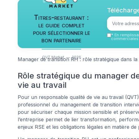
Télécharge
Titres-restaurant :
le guide complet
pour sélectionner le
*
En remplissan
bon partenaire
commerciales 
QVT Market — 2026
Manager de transition RH : rôle stratégique dans la q
Rôle stratégique du manager de 
vie au travail
Pour un responsable qualité de vie au travail (QVT)
professionnel du management de transition interv
pour sécuriser chaque mission sensible et préserv
l’entreprise permet de lier transformation, perform
enjeux RSE et les obligations légales en matière de