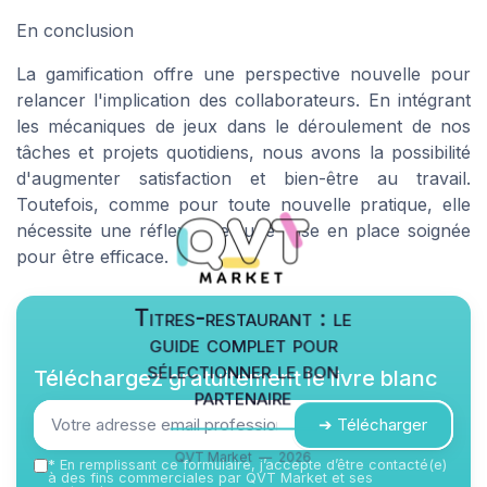
En conclusion
La gamification offre une perspective nouvelle pour
relancer l'implication des collaborateurs. En intégrant
les mécaniques de jeux dans le déroulement de nos
tâches et projets quotidiens, nous avons la possibilité
d'augmenter satisfaction et bien-être au travail.
Toutefois, comme pour toute nouvelle pratique, elle
nécessite une réflexion et une mise en place soignée
pour être efficace.
Titres-restaurant : le
guide complet pour
sélectionner le bon
Téléchargez gratuitement le livre blanc
partenaire
➔ Télécharger
QVT Market — 2026
*
En remplissant ce formulaire, j’accepte d’être contacté(e)
à des fins commerciales par QVT Market et ses