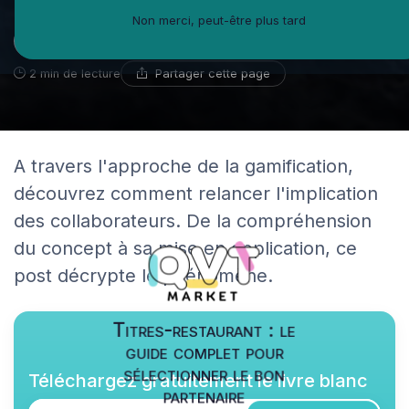
Non merci, peut-être plus tard
Iris Morin
9 novembre 2023
Expert en santé au travail
Partager cette page
2 min de lecture
A travers l'approche de la gamification,
découvrez comment relancer l'implication
des collaborateurs. De la compréhension
du concept à sa mise en application, ce
post décrypte le phénomène.
Titres-restaurant : le
guide complet pour
sélectionner le bon
Téléchargez gratuitement le livre blanc
partenaire