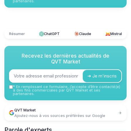
partenaires.
Résumer
ChatGPT
Claude
Mistral
Recevez les dernières actualités de
QVT Market
➔ Je m'inscris
*
En remplissant ce formulaire, j’accepte d’être contacté(e)
à des fins commerciales par QVT Market et ses
partenaires.
QVT Market
Ajoutez-nous à vos sources préférées sur Google
Parole d'experts