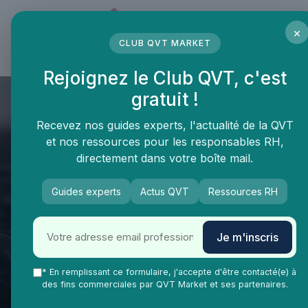
Panneau de gestion des cookies
×
CLUB QVT MARKET
LE MÉDIA DES PROFESSIONNELS DE LA QVT
Rejoignez le Club QVT, c'est
gratuit !
Recevez nos guides experts, l'actualité de la QVT
et nos ressources pour les responsables RH,
directement dans votre boîte mail.
QVT Market
Enjeux dans la QVT
Engagement collaborateurs
Guides experts
Actus QVT
Ressources RH
De la lassitude à
l'enthousiasme : Comment
Je m'inscris
relancer l’implication des
collaborateurs grâce à la
* En remplissant ce formulaire, j'accepte d'être contacté(e) à
des fins commerciales par QVT Market et ses partenaires.
gamification ?