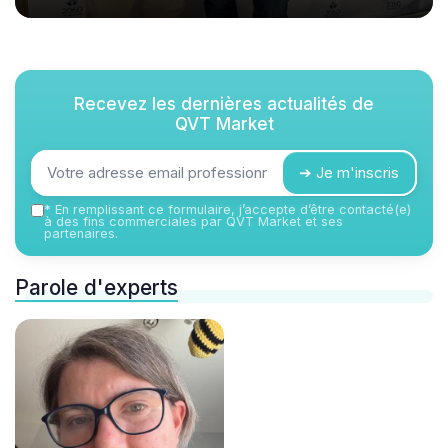
Recevez les dernières actualités de
QVT Market
➔ Je m'inscris
*
En remplissant ce formulaire, j’accepte d’être contacté(e)
à des fins commerciales par QVT Market et ses
partenaires.
Parole d'experts