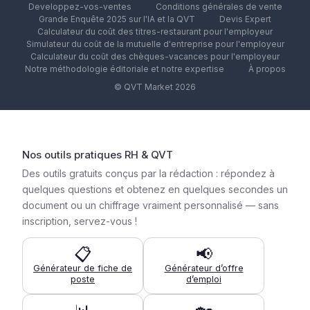
Developpez-vos-ventes
Conditions générales de vente
Grande Enquête 2025 sur l'IA et la QVT
Devis Expert
Calculateur du coût des titres-restaurant pour l'employeur
Simulateur du coût de la mutuelle d'entreprise pour l'employeur
Calculateur du coût des chèques-vacances pour l'employeur
Notre méthodologie éditoriale et notre expertise
À propos
© QVT Market 2026
Nos outils pratiques RH & QVT
Des outils gratuits conçus par la rédaction : répondez à
quelques questions et obtenez en quelques secondes un
document ou un chiffrage vraiment personnalisé — sans
inscription, servez-vous !
📋
📢
Générateur de fiche de
Générateur d’offre
poste
d’emploi