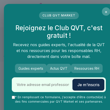
Panneau de gestion des cookies
×
CLUB QVT MARKET
LE MÉDIA DES PROFESSIONNELS DE LA QVT
Rejoignez le Club QVT, c'est
gratuit !
QVT Market
Blog
Recevez nos guides experts, l'actualité de la QVT
et nos ressources pour les responsables RH,
Tendances QVT
directement dans votre boîte mail.
Guides experts
Actus QVT
Ressources RH
Tendances QVT : les évolutions qui redessinent le travail.
Accéder aux catégories Tendances QVT :
Je m'inscris
»
Actualité
»
Évènements
»
Innovation
»
Tech
»
Dossiers
* En remplissant ce formulaire, j'accepte d'être contacté(e) à
des fins commerciales par QVT Market et ses partenaires.
Tout voir